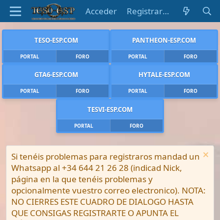
Acceder
Registrarse
TESO-ESP.COM
PANTHEON-ESP.COM
PORTAL
FORO
PORTAL
FORO
GTA6-ESP.COM
HYTALE-ESP.COM
PORTAL
FORO
PORTAL
FORO
TESVI-ESP.COM
PORTAL
FORO
Si tenéis problemas para registraros mandad un
Whatsapp al +34 644 21 26 28 (indicad Nick,
página en la que tenéis problemas y
opcionalmente vuestro correo electronico). NOTA:
NO CIERRES ESTE CUADRO DE DIALOGO HASTA
QUE CONSIGAS REGISTRARTE O APUNTA EL