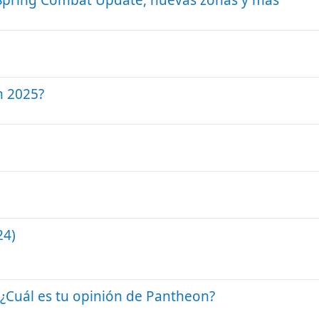
 Spring Combat Update, nuevas zonas y más
n 2025?
24)
¿Cuál es tu opinión de Pantheon?