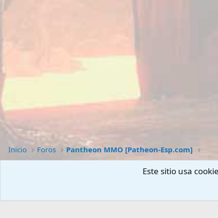
Inicio
Foros
Pantheon MMO [Patheon-Esp.com]
Este sitio usa cook