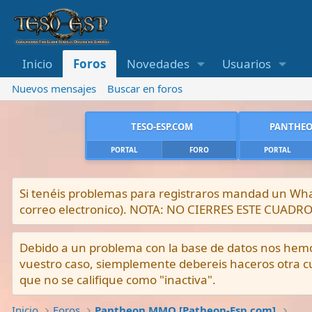
Inicio
Foros
Novedades
Usuarios
Nuevos mensajes
Buscar en foros
TESO-ESP.COM
PANTHEO
PORTAL
FORO
PORTAL
Si tenéis problemas para registraros mandad un What
correo electronico). NOTA: NO CIERRES ESTE CUA
Debido a un problema con la base de datos nos hemos 
vuestro caso, siemplemente debereis haceros otra cu
que no se califique como "inactiva".
Inicio
Foros
Pantheon MMO [Patheon-Esp.com]