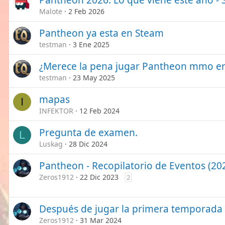
Pantheon 2026: Lo que viene este año -
Malote
2 Feb 2026
Pantheon ya esta en Steam
testman
3 Ene 2025
¿Merece la pena jugar Pantheon mmo e
testman
23 May 2025
mapas
I
INFEKTOR
12 Feb 2024
Pregunta de examen.
L
Luskag
28 Dic 2024
Pantheon - Recopilatorio de Eventos (20
Zeros1912
22 Dic 2023
2
Después de jugar la primera temporada 
Zeros1912
31 Mar 2024