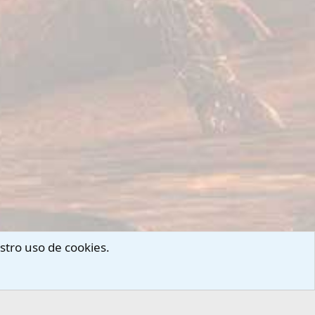
stro uso de cookies.
arnos
Términos y reglas
Privacy policy
Ayuda
Portal
R
S
S