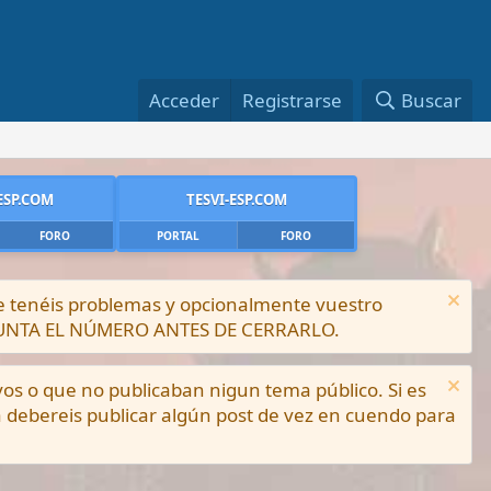
Acceder
Registrarse
Buscar
ESP.COM
TESVI-ESP.COM
FORO
PORTAL
FORO
ue tenéis problemas y opcionalmente vuestro
PUNTA EL NÚMERO ANTES DE CERRARLO.
vos o que no publicaban nigun tema público. Si es
a debereis publicar algún post de vez en cuendo para