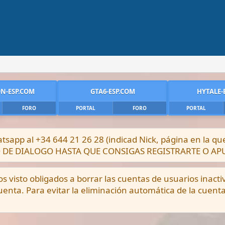
N-ESP.COM
GTA6-ESP.COM
HYTALE-
FORO
PORTAL
FORO
PORTAL
sapp al +34 644 21 26 28 (indicad Nick, página en la q
DRO DE DIALOGO HASTA QUE CONSIGAS REGISTRARTE O A
visto obligados a borrar las cuentas de usuarios inacti
enta. Para evitar la eliminación automática de la cuent