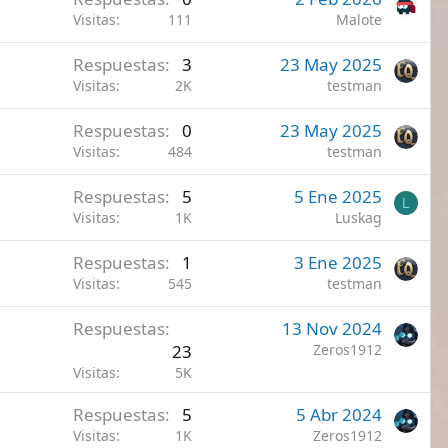
Visitas
111
Malote
Respuestas
3
23 May 2025
Visitas
2K
testman
Respuestas
0
23 May 2025
Visitas
484
testman
Respuestas
5
5 Ene 2025
L
Visitas
1K
Luskag
Respuestas
1
3 Ene 2025
Visitas
545
testman
Respuestas
13 Nov 2024
23
Zeros1912
Visitas
5K
Respuestas
5
5 Abr 2024
Visitas
1K
Zeros1912