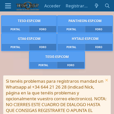
Acceder
Registrarse
TESO-ESP.COM
PANTHEON-ESP.COM
PORTAL
FORO
PORTAL
FORO
GTA6-ESP.COM
HYTALE-ESP.COM
PORTAL
FORO
PORTAL
FORO
TESVI-ESP.COM
PORTAL
FORO
Si tenéis problemas para registraros mandad un
Whatsapp al +34 644 21 26 28 (indicad Nick,
página en la que tenéis problemas y
opcionalmente vuestro correo electronico). NOTA:
NO CIERRES ESTE CUADRO DE DIALOGO HASTA
QUE CONSIGAS REGISTRARTE O APUNTA EL