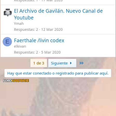
El Archivo de Gavilán. Nuevo Canal de
Youtube
Ymah
Respuestas
2
12 Mar 2020
Faerthale /livin codex
E
elkivan
Respuestas
2
5 Mar 2020
Último
1 de 3
Siguiente
Hay que estar conectado o registrado para publicar aquí.