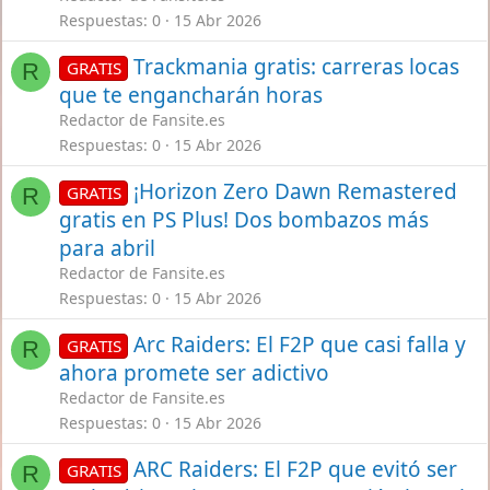
Respuestas
0
15 Abr 2026
Trackmania gratis: carreras locas
GRATIS
R
que te engancharán horas
Redactor de Fansite.es
Respuestas
0
15 Abr 2026
¡Horizon Zero Dawn Remastered
GRATIS
R
gratis en PS Plus! Dos bombazos más
para abril
Redactor de Fansite.es
Respuestas
0
15 Abr 2026
Arc Raiders: El F2P que casi falla y
GRATIS
R
ahora promete ser adictivo
Redactor de Fansite.es
Respuestas
0
15 Abr 2026
ARC Raiders: El F2P que evitó ser
GRATIS
R