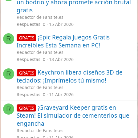
un bodrio y ahora promete acción brutal
gratis
Redactor de Fansite.es
Respuestas
0
15 Abr 2026
¡Epic Regala Juegos Gratis
GRATIS
R
Increíbles Esta Semana en PC!
Redactor de Fansite.es
Respuestas
0
13 Abr 2026
Keychron libera diseños 3D de
GRATIS
R
teclados: ¡Imprímelos tú mismo!
Redactor de Fansite.es
Respuestas
0
11 Abr 2026
¡Graveyard Keeper gratis en
GRATIS
R
Steam! El simulador de cementerios que
engancha
Redactor de Fansite.es
Respuestas
0
11 Abr 2026