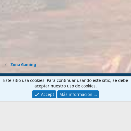
Zona Gaming
Contactarnos
Términos y reglas
Privacy policy
Ayuda
Este sitio usa cookies. Para continuar usando este sitio, se debe
Portal
R
aceptar nuestro uso de cookies.
S
S
Accept
Más información.…
®
Community platform by XenForo
© 2010-2026 XenForo Ltd.