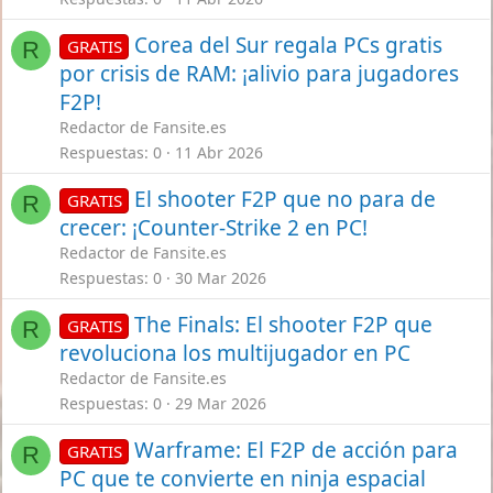
Corea del Sur regala PCs gratis
GRATIS
R
por crisis de RAM: ¡alivio para jugadores
F2P!
Redactor de Fansite.es
Respuestas
0
11 Abr 2026
El shooter F2P que no para de
GRATIS
R
crecer: ¡Counter-Strike 2 en PC!
Redactor de Fansite.es
Respuestas
0
30 Mar 2026
The Finals: El shooter F2P que
GRATIS
R
revoluciona los multijugador en PC
Redactor de Fansite.es
Respuestas
0
29 Mar 2026
Warframe: El F2P de acción para
GRATIS
R
PC que te convierte en ninja espacial