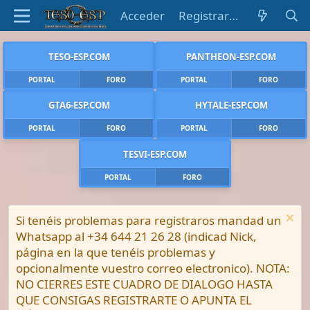
Acceder
Registrarse
TESO-ESP.COM
PANTHEON-ESP.COM
PORTAL
FORO
PORTAL
FORO
GTA6-ESP.COM
HYTALE-ESP.COM
PORTAL
FORO
PORTAL
FORO
TESVI-ESP.COM
PORTAL
FORO
Si tenéis problemas para registraros mandad un
Whatsapp al +34 644 21 26 28 (indicad Nick,
página en la que tenéis problemas y
opcionalmente vuestro correo electronico). NOTA:
NO CIERRES ESTE CUADRO DE DIALOGO HASTA
QUE CONSIGAS REGISTRARTE O APUNTA EL