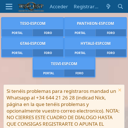
Acceder
Registrarse
TESO-ESP.COM
PANTHEON-ESP.COM
PORTAL
FORO
PORTAL
FORO
GTA6-ESP.COM
HYTALE-ESP.COM
PORTAL
FORO
PORTAL
FORO
TESVI-ESP.COM
PORTAL
FORO
Si tenéis problemas para registraros mandad un
Whatsapp al +34 644 21 26 28 (indicad Nick,
página en la que tenéis problemas y
opcionalmente vuestro correo electronico). NOTA:
NO CIERRES ESTE CUADRO DE DIALOGO HASTA
QUE CONSIGAS REGISTRARTE O APUNTA EL