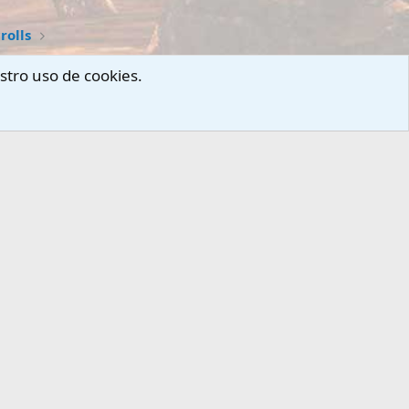
rolls
stro uso de cookies.
arnos
Términos y reglas
Privacy policy
Ayuda
Portal
R
S
S
ECCIONES (FORO)
FANSITE (FORO)
tale
Presentaciones
S VI
Foro-Chat
ardware
Reglas
l
Privacidad