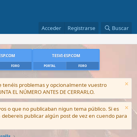
Acceder
Registrarse
Buscar
ESP.COM
TESVI-ESP.COM
FORO
PORTAL
FORO
ue tenéis problemas y opcionalmente vuestro
PUNTA EL NÚMERO ANTES DE CERRARLO.
vos o que no publicaban nigun tema público. Si es
a debereis publicar algún post de vez en cuendo para
rolls