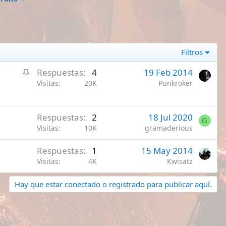
Filtros
A
Respuestas
4
19 Feb 2014
n
Visitas
20K
Punkroker
c
l
Respuestas
2
18 Jul 2020
a
G
Visitas
10K
gramaderious
d
o
Respuestas
1
15 May 2014
Visitas
4K
Kwisatz
Hay que estar conectado o registrado para publicar aquí.