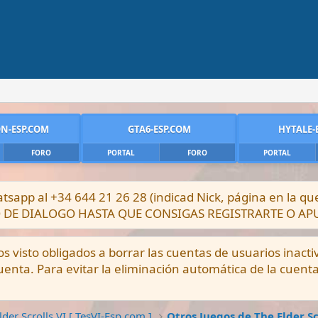
N-ESP.COM
GTA6-ESP.COM
HYTALE-
FORO
PORTAL
FORO
PORTAL
sapp al +34 644 21 26 28 (indicad Nick, página en la q
DRO DE DIALOGO HASTA QUE CONSIGAS REGISTRARTE O A
visto obligados a borrar las cuentas de usuarios inacti
enta. Para evitar la eliminación automática de la cuent
lder Scrolls VI [ TesVI-Esp.com ]
Otros Juegos de The Elder Sc