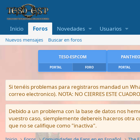
Inicio
Foros
Novedades
Usuarios
Nuevos mensajes
Buscar en foros
TESO-ESP.COM
PANTHEO
PORTAL
FORO
PORTAL
Si tenéis problemas para registraros mandad un What
correo electronico). NOTA: NO CIERRES ESTE CUA
Debido a un problema con la base de datos nos hemos 
vuestro caso, siemplemente debereis haceros otra cu
que no se califique como "inactiva".
Inicio
Foros
Comunidades de Fans en en Español
The E