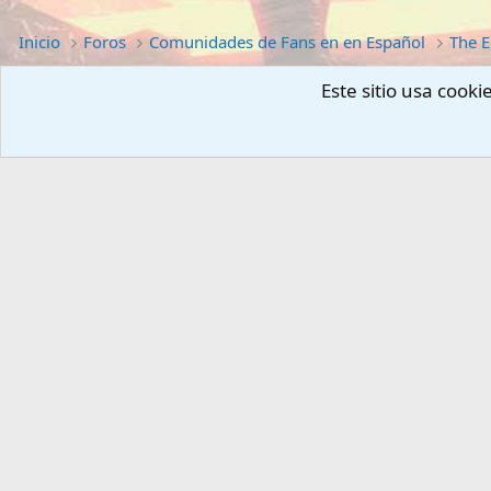
Inicio
Foros
Comunidades de Fans en en Español
The E
Este sitio usa cook
PORTALES
WEBS
Gta6-esp.com
Fansite.es
Hytale-esp.com
ForoHardware.com
Teso-esp.com
Noticiashardware.com
TesVI-esp.com
Juegosf2p.com