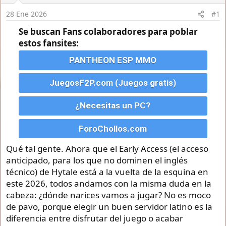
d
28 Ene 2026
#1
e
i
Se buscan Fans colaboradores para poblar
n
estos fansites:
i
c
PANTHEON ESP MMO
i
o
JuegosF2P.com (Juegos gratis)
¿Necesitas un PC?
ForoChollos.com
Qué tal gente. Ahora que el Early Access (el acceso
anticipado, para los que no dominen el inglés
técnico) de Hytale está a la vuelta de la esquina en
este 2026, todos andamos con la misma duda en la
cabeza: ¿dónde narices vamos a jugar? No es moco
de pavo, porque elegir un buen servidor latino es la
diferencia entre disfrutar del juego o acabar