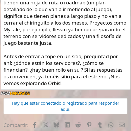
tienen una hoja de ruta o roadmap (un plan
detallado de lo que van a ir metiendo al juego),
significa que tienen planes a largo plazo y no van a
cerrar el chiringuito a los dos meses. Proyectos como
MyTale, por ejemplo, llevan ya tiempo preparando el
terreno con servidores dedicados y una filosofía de
juego bastante justa.
Antes de entrar a tope en un sitio, preguntad por
ahí: ¿dónde están los servidores?, ¿cómo se
financian?, ¿hay buen rollo en su ? Si las respuestas
os convencen, ya tenéis sitio para el estreno. ¡Nos
vemos explorando Orbis!
Hay que estar conectado o registrado para responder
aquí.
Facebook
X
Bluesky
LinkedIn
Reddit
Pinterest
Tumblr
Whats
E-
Compartir: