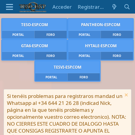
Acceder
Registrarse
TESO-ESP.COM
PANTHEON-ESP.COM
PORTAL
FORO
PORTAL
FORO
GTA6-ESP.COM
HYTALE-ESP.COM
PORTAL
FORO
PORTAL
FORO
TESVI-ESP.COM
PORTAL
FORO
Si tenéis problemas para registraros mandad un
Whatsapp al +34 644 21 26 28 (indicad Nick,
página en la que tenéis problemas y
opcionalmente vuestro correo electronico). NOTA:
NO CIERRES ESTE CUADRO DE DIALOGO HASTA
QUE CONSIGAS REGISTRARTE O APUNTA EL