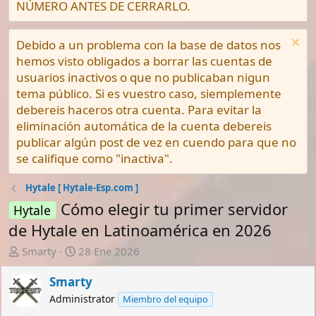
NÚMERO ANTES DE CERRARLO.
Debido a un problema con la base de datos nos
hemos visto obligados a borrar las cuentas de
usuarios inactivos o que no publicaban nigun
tema público. Si es vuestro caso, siemplemente
debereis haceros otra cuenta. Para evitar la
eliminación automática de la cuenta debereis
publicar algún post de vez en cuendo para que no
se califique como "inactiva".
Hytale [ Hytale-Esp.com ]
Cómo elegir tu primer servidor
Hytale
de Hytale en Latinoamérica en 2026
A
F
Smarty
28 Ene 2026
u
e
t
c
Smarty
o
h
Administrator
Miembro del equipo
r
a