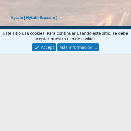
Hytale [ Hytale-Esp.com ]
Contactarnos
Términos y reglas
Privacy policy
Ayuda
Este sitio usa cookies. Para continuar usando este sitio, se debe
Portal
R
aceptar nuestro uso de cookies.
S
S
Accept
Más información.…
®
Community platform by XenForo
© 2010-2026 XenForo Ltd.
PORTALES
WEBS
Gta6-esp.com
Fansite.es
Hytale-esp.com
ForoHardware.com