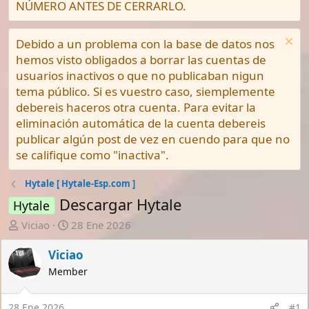
NÚMERO ANTES DE CERRARLO.
Debido a un problema con la base de datos nos
hemos visto obligados a borrar las cuentas de
usuarios inactivos o que no publicaban nigun
tema público. Si es vuestro caso, siemplemente
debereis haceros otra cuenta. Para evitar la
eliminación automática de la cuenta debereis
publicar algún post de vez en cuendo para que no
se califique como "inactiva".
Hytale [ Hytale-Esp.com ]
Descargar Hytale
Hytale
A
F
Viciao
28 Ene 2026
u
e
t
c
Viciao
o
h
Member
r
a
d
28 Ene 2026
#1