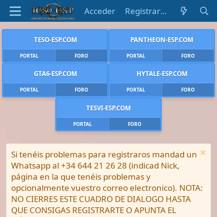
Acceder
Registrarse
TESO-ESP.COM
PANTHEON-ESP.COM
PORTAL
FORO
PORTAL
FORO
GTA6-ESP.COM
HYTALE-ESP.COM
PORTAL
FORO
PORTAL
FORO
TESVI-ESP.COM
PORTAL
FORO
Si tenéis problemas para registraros mandad un
Whatsapp al +34 644 21 26 28 (indicad Nick,
página en la que tenéis problemas y
opcionalmente vuestro correo electronico). NOTA:
NO CIERRES ESTE CUADRO DE DIALOGO HASTA
QUE CONSIGAS REGISTRARTE O APUNTA EL