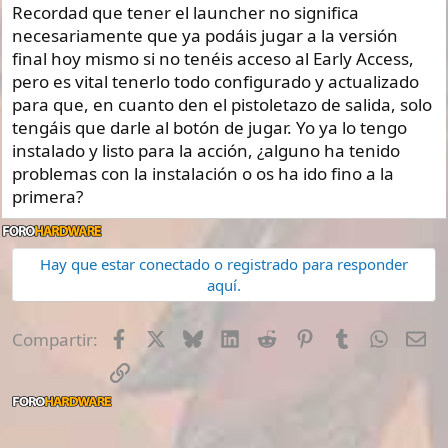
Recordad que tener el launcher no significa
necesariamente que ya podáis jugar a la versión
final hoy mismo si no tenéis acceso al Early Access,
pero es vital tenerlo todo configurado y actualizado
para que, en cuanto den el pistoletazo de salida, solo
tengáis que darle al botón de jugar. Yo ya lo tengo
instalado y listo para la acción, ¿alguno ha tenido
problemas con la instalación o os ha ido fino a la
primera?
Hay que estar conectado o registrado para responder
aquí.
Facebook
X
Bluesky
LinkedIn
Reddit
Pinterest
Tumblr
Whats
E-
Compartir:
Enlace