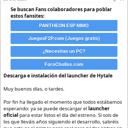
e
i
Se buscan Fans colaboradores para poblar
n
estos fansites:
i
c
PANTHEON ESP MMO
i
o
JuegosF2P.com (Juegos gratis)
¿Necesitas un PC?
ForoChollos.com
Descarga e instalación del launcher de Hytale
Muy buenos días, o tardes.
Por fin ha llegado el momento que todos estábamos
esperando: ya se puede descargar el
launcher
oficial
para estar listos el día del estreno. Si sois de
los que lleváis años siguiendo el desarrollo, sabréis