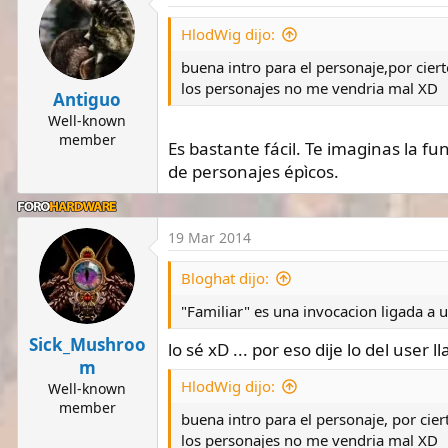
HlodWig dijo:
buena intro para el personaje,por cier
los personajes no me vendria mal XD
Antiguo
Well-known
member
Es bastante fácil. Te imaginas la f
de personajes épìcos.
19 Mar 2014
Bloghat dijo:
"Familiar" es una invocacion ligada a u
Sick_Mushroo
lo sé xD ... por eso dije lo del user l
m
HlodWig dijo:
Well-known
member
buena intro para el personaje, por cie
los personajes no me vendria mal XD