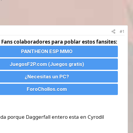
#1
 Fans colaboradores para poblar estos fansites:
PANTHEON ESP MMO
JuegosF2P.com (Juegos gratis)
¿Necesitas un PC?
ForoChollos.com
a porque Daggerfall entero esta en Cyrodil