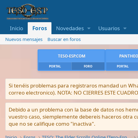
Inicio
Foros
Novedades
Usuarios
Nuevos mensajes
Buscar en foros
TESO-ESP.COM
PANTHEO
PORTAL
FORO
PORTAL
Si tenéis problemas para registraros mandad un What
correo electronico). NOTA: NO CIERRES ESTE CUA
Debido a un problema con la base de datos nos hemos 
vuestro caso, siemplemente debereis haceros otra cu
que no se califique como "inactiva".
Inicio
Foros
TESO: The Elder Scrolls Online [Teso-Esp.com]