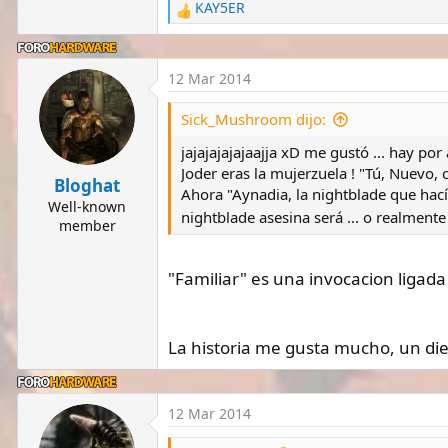
KAY5ER
R
e
a
c
12 Mar 2014
t
i
Sick_Mushroom dijo:
o
n
jajajajajajaajja xD me gustó ... hay por
s
Joder eras la mujerzuela ! "Tú, Nuevo, 
Bloghat
:
Ahora "Aynadia, la nightblade que hací
Well-known
nightblade asesina será ... o realment
member
"Familiar" es una invocacion ligada
La historia me gusta mucho, un die
12 Mar 2014