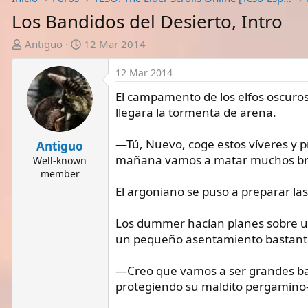
Los Bandidos del Desierto, Intro
A
F
Antiguo
12 Mar 2014
u
e
t
c
12 Mar 2014
o
h
El campamento de los elfos oscuros
r
a
llegara la tormenta de arena.
d
e
—Tú, Nuevo, coge estos víveres y p
i
Antiguo
n
mañana vamos a matar muchos bret
Well-known
i
member
c
El argoniano se puso a preparar la
i
o
Los dummer hacían planes sobre un
un pequeño asentamiento bastant
—Creo que vamos a ser grandes ban
protegiendo su maldito pergamino—