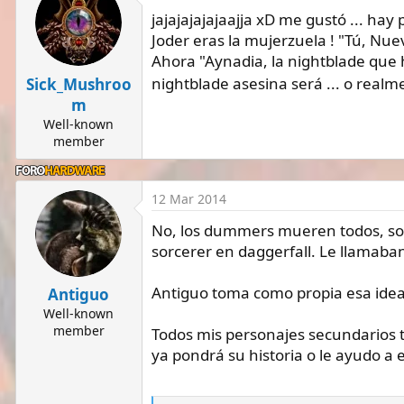
i
jajajajajajaajja xD me gustó ... hay 
o
Joder eras la mujerzuela ! "Tú, Nue
n
Ahora "Aynadia, la nightblade que 
s
nightblade asesina será ... o real
Sick_Mushroo
:
m
Well-known
member
12 Mar 2014
No, los dummers mueren todos, sol
sorcerer en daggerfall. Le llamaba
Antiguo toma como propia esa idea
Antiguo
Well-known
member
Todos mis personajes secundarios 
ya pondrá su historia o le ayudo a e