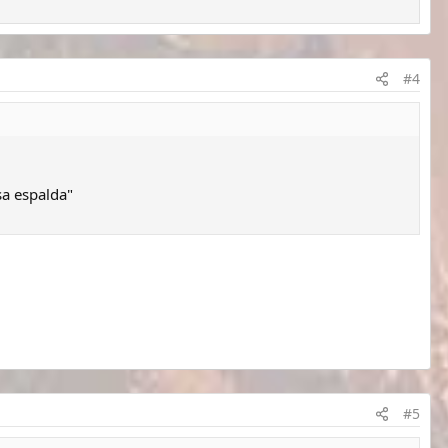
#4
sa espalda"
#5