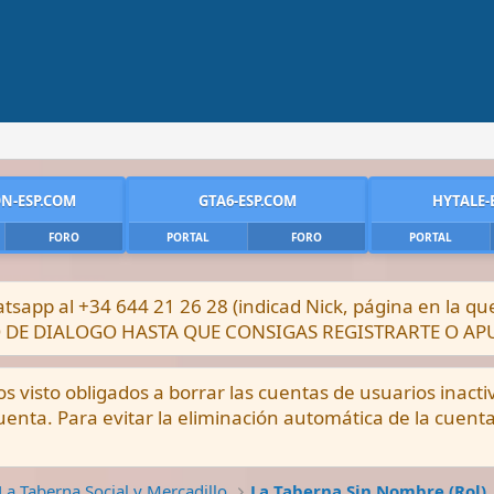
N-ESP.COM
GTA6-ESP.COM
HYTALE-
FORO
PORTAL
FORO
PORTAL
sapp al +34 644 21 26 28 (indicad Nick, página en la q
DRO DE DIALOGO HASTA QUE CONSIGAS REGISTRARTE O A
visto obligados a borrar las cuentas de usuarios inacti
enta. Para evitar la eliminación automática de la cuent
La Taberna Social y Mercadillo
La Taberna Sin Nombre (Rol)