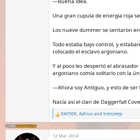
—Buena idea.
Una gran cupula de energia roja se
Los nueve dummer se sentaron en u
Todo estaba bajo control, y estab
colocado el esclavo argoniano.
Y al poco les despertó el abrasado
argoniano comía solitario con la ún
—Ahora soy Antiguo, y esto de ser B
Nacía así el clan de Daggerfall Cov
KAY5ER
,
Adrius
and
trenzeep
R
e
a
c
12 Mar 2014
t