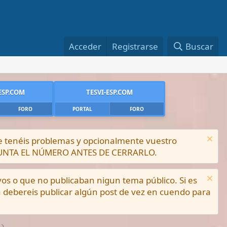
Acceder
Registrarse
Buscar
ESP.COM
TESVI-ESP.COM
FORO
PORTAL
FORO
ue tenéis problemas y opcionalmente vuestro
PUNTA EL NÚMERO ANTES DE CERRARLO.
vos o que no publicaban nigun tema público. Si es
a debereis publicar algún post de vez en cuendo para