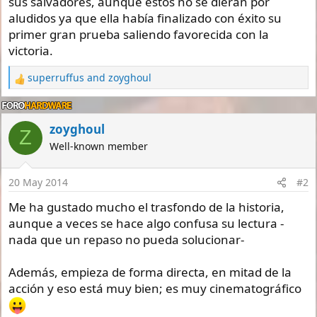
sus salvadores, aunque estos no se dieran por
aludidos ya que ella había finalizado con éxito su
primer gran prueba saliendo favorecida con la
victoria.
superruffus
and
zoyghoul
R
e
a
c
zoyghoul
Z
t
Well-known member
i
o
n
20 May 2014
#2
s
:
Me ha gustado mucho el trasfondo de la historia,
aunque a veces se hace algo confusa su lectura -
nada que un repaso no pueda solucionar-
Además, empieza de forma directa, en mitad de la
acción y eso está muy bien; es muy cinematográfico