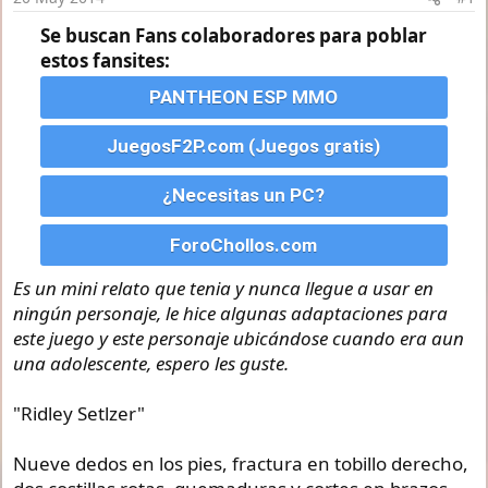
e
i
Se buscan Fans colaboradores para poblar
n
estos fansites:
i
c
PANTHEON ESP MMO
i
o
JuegosF2P.com (Juegos gratis)
¿Necesitas un PC?
ForoChollos.com
Es un mini relato que tenia y nunca llegue a usar en
ningún personaje, le hice algunas adaptaciones para
este juego y este personaje ubicándose cuando era aun
una adolescente, espero les guste.
"Ridley Setlzer"
Nueve dedos en los pies, fractura en tobillo derecho,