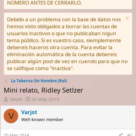
NÚMERO ANTES DE CERRARLO.
Debido a un problema con la base de datos nos
hemos visto obligados a borrar las cuentas de
usuarios inactivos o que no publicaban nigun
tema público. Si es vuestro caso, siemplemente
debereis haceros otra cuenta. Para evitar la
eliminación automática de la cuenta debereis
publicar algún post de vez en cuendo para que no
se califique como "inactiva".
La Taberna Sin Nombre (Rol)
Mini relato, Ridley Setlzer
A
F
Varjot
20 May 2014
u
e
t
c
Varjot
V
o
h
Well-known member
r
a
d
20 May 2014
#1