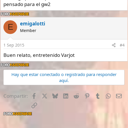
pensado para el gw2
emigalotti
E
Member
1 Sep 2015
#4
Buen relato, entretenido Varjot
Hay que estar conectado o registrado para responder
aquí.
Facebook
X
Bluesky
LinkedIn
Reddit
Pinterest
Tumblr
Whats
E-
Compartir:
Enlace