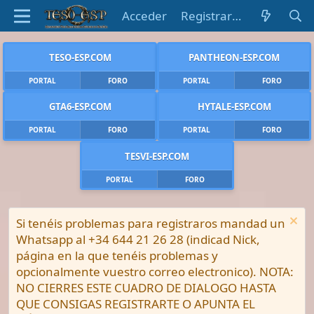
Acceder
Registrarse
TESO-ESP.COM
PANTHEON-ESP.COM
PORTAL
FORO
PORTAL
FORO
GTA6-ESP.COM
HYTALE-ESP.COM
PORTAL
FORO
PORTAL
FORO
TESVI-ESP.COM
PORTAL
FORO
Si tenéis problemas para registraros mandad un
Whatsapp al +34 644 21 26 28 (indicad Nick,
página en la que tenéis problemas y
opcionalmente vuestro correo electronico). NOTA:
NO CIERRES ESTE CUADRO DE DIALOGO HASTA
QUE CONSIGAS REGISTRARTE O APUNTA EL