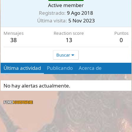
Active member
Registrado
9 Ago 2018
Última visita
5 Nov 2023
Mensajes
Reaction score
Puntos
38
13
0
Buscar
Última actividad
Publicando
Acerca de
No hay alertas actualmente.