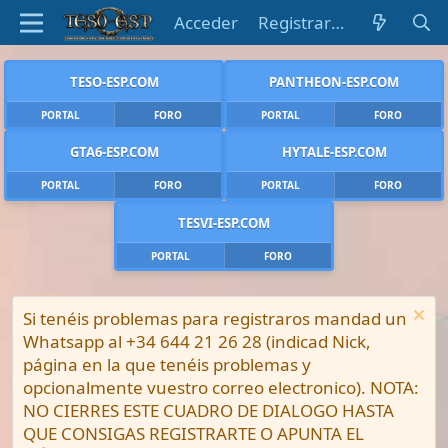
Acceder
Registrarse
TESO-ESP.COM
PANTHEON-ESP.COM
PORTAL
FORO
PORTAL
FORO
GTA6-ESP.COM
HYTALE-ESP.COM
PORTAL
FORO
PORTAL
FORO
TESVI-ESP.COM
PORTAL
FORO
Si tenéis problemas para registraros mandad un
Whatsapp al +34 644 21 26 28 (indicad Nick,
página en la que tenéis problemas y
opcionalmente vuestro correo electronico). NOTA:
NO CIERRES ESTE CUADRO DE DIALOGO HASTA
QUE CONSIGAS REGISTRARTE O APUNTA EL