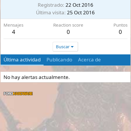
Registrado
22 Oct 2016
Última visita
25 Oct 2016
Mensajes
Reaction score
Puntos
4
0
0
Buscar
Última actividad
Publicando
Acerca de
No hay alertas actualmente.