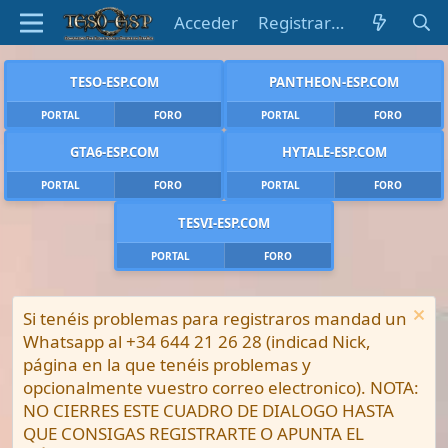
Acceder
Registrarse
TESO-ESP.COM
PANTHEON-ESP.COM
PORTAL
FORO
PORTAL
FORO
GTA6-ESP.COM
HYTALE-ESP.COM
PORTAL
FORO
PORTAL
FORO
TESVI-ESP.COM
PORTAL
FORO
Si tenéis problemas para registraros mandad un
Whatsapp al +34 644 21 26 28 (indicad Nick,
página en la que tenéis problemas y
opcionalmente vuestro correo electronico). NOTA:
NO CIERRES ESTE CUADRO DE DIALOGO HASTA
QUE CONSIGAS REGISTRARTE O APUNTA EL