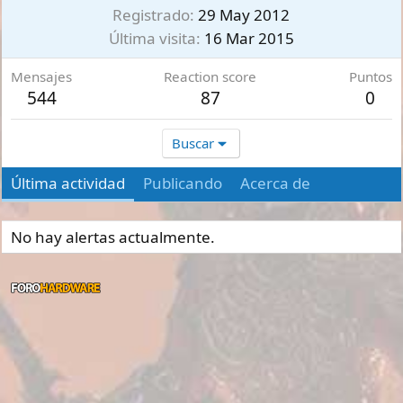
Registrado
29 May 2012
Última visita
16 Mar 2015
Mensajes
Reaction score
Puntos
544
87
0
Buscar
Última actividad
Publicando
Acerca de
No hay alertas actualmente.