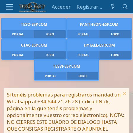
Acceder
Registrarse
TESO-ESP.COM
PANTHEON-ESP.COM
PORTAL
FORO
PORTAL
FORO
GTA6-ESP.COM
HYTALE-ESP.COM
PORTAL
FORO
PORTAL
FORO
TESVI-ESP.COM
PORTAL
FORO
Si tenéis problemas para registraros mandad un
Whatsapp al +34 644 21 26 28 (indicad Nick,
página en la que tenéis problemas y
opcionalmente vuestro correo electronico). NOTA:
NO CIERRES ESTE CUADRO DE DIALOGO HASTA
QUE CONSIGAS REGISTRARTE O APUNTA EL