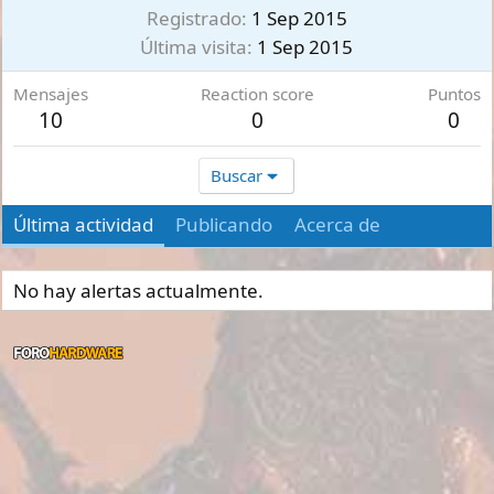
Registrado
1 Sep 2015
Última visita
1 Sep 2015
Mensajes
Reaction score
Puntos
10
0
0
Buscar
Última actividad
Publicando
Acerca de
No hay alertas actualmente.