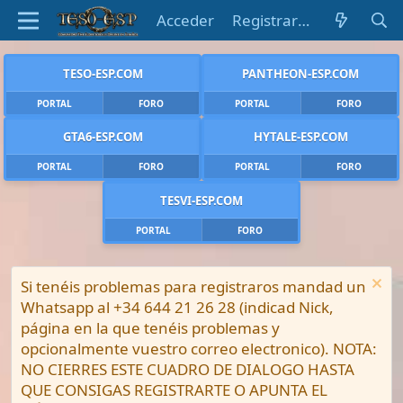
Acceder
Registrarse
TESO-ESP.COM
PANTHEON-ESP.COM
PORTAL
FORO
PORTAL
FORO
GTA6-ESP.COM
HYTALE-ESP.COM
PORTAL
FORO
PORTAL
FORO
TESVI-ESP.COM
PORTAL
FORO
Si tenéis problemas para registraros mandad un
Whatsapp al +34 644 21 26 28 (indicad Nick,
página en la que tenéis problemas y
opcionalmente vuestro correo electronico). NOTA:
NO CIERRES ESTE CUADRO DE DIALOGO HASTA
QUE CONSIGAS REGISTRARTE O APUNTA EL