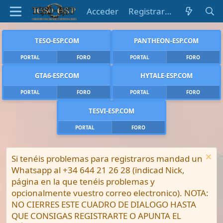
Acceder
Registrarse
TESO-ESP.COM
PANTHEON-ESP.COM
PORTAL
FORO
PORTAL
FORO
GTA6-ESP.COM
HYTALE-ESP.COM
PORTAL
FORO
PORTAL
FORO
TESVI-ESP.COM
PORTAL
FORO
Si tenéis problemas para registraros mandad un
Whatsapp al +34 644 21 26 28 (indicad Nick,
página en la que tenéis problemas y
opcionalmente vuestro correo electronico). NOTA:
NO CIERRES ESTE CUADRO DE DIALOGO HASTA
QUE CONSIGAS REGISTRARTE O APUNTA EL