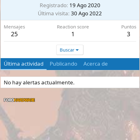
Registrado
19 Ago 2020
Última visita
30 Ago 2022
Mensajes
Reaction score
Puntos
25
1
3
Buscar
Última actividad
Publicando
Acerca de
No hay alertas actualmente.