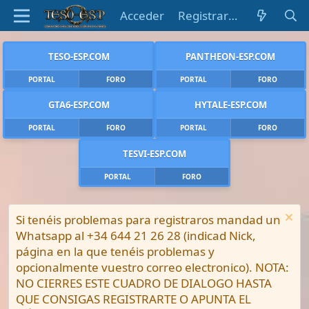
Acceder
Registrarse
TESO-ESP.COM
PANTHEON-ESP.COM
PORTAL
FORO
PORTAL
FORO
GTA6-ESP.COM
HYTALE-ESP.COM
PORTAL
FORO
PORTAL
FORO
TESVI-ESP.COM
PORTAL
FORO
Si tenéis problemas para registraros mandad un
Whatsapp al +34 644 21 26 28 (indicad Nick,
página en la que tenéis problemas y
opcionalmente vuestro correo electronico). NOTA:
NO CIERRES ESTE CUADRO DE DIALOGO HASTA
QUE CONSIGAS REGISTRARTE O APUNTA EL