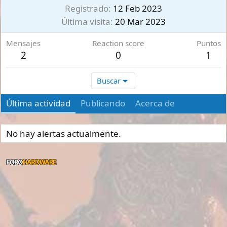
Registrado
12 Feb 2023
Última visita
20 Mar 2023
Mensajes
Reaction score
Puntos
2
0
1
Buscar
Última actividad
Publicando
Acerca de
No hay alertas actualmente.