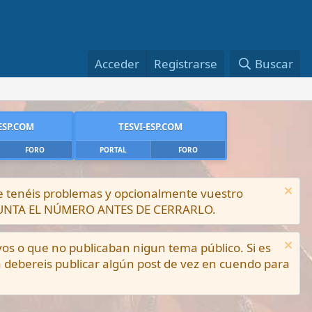
Acceder
Registrarse
Buscar
ESP.COM
TESVI-ESP.COM
FORO
PORTAL
FORO
ue tenéis problemas y opcionalmente vuestro
PUNTA EL NÚMERO ANTES DE CERRARLO.
vos o que no publicaban nigun tema público. Si es
a debereis publicar algún post de vez en cuendo para