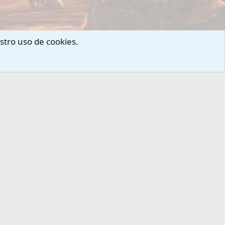
stro uso de cookies.
arnos
Términos y reglas
Privacy policy
Ayuda
Portal
R
S
S
ECCIONES (FORO)
FANSITE (FORO)
tale
Presentaciones
S VI
Foro-Chat
ardware
Reglas
l
Privacidad