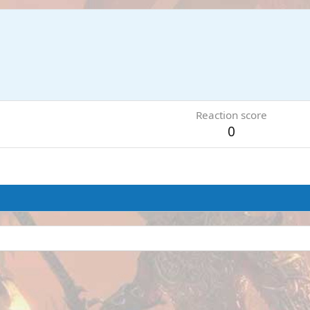
Reaction score
0