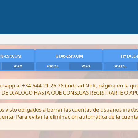
N-ESP.COM
GTA6-ESP.COM
HYTALE-
FORO
PORTAL
FORO
PORTAL
sapp al +34 644 21 26 28 (indicad Nick, página en la q
DRO DE DIALOGO HASTA QUE CONSIGAS REGISTRARTE O A
visto obligados a borrar las cuentas de usuarios inacti
enta. Para evitar la eliminación automática de la cuent