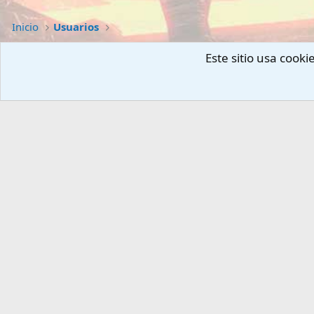
Inicio
Usuarios
Este sitio usa cook
PORTALES
WEBS
Gta6-esp.com
Fansite.es
Hytale-esp.com
ForoHardware.com
Teso-esp.com
Noticiashardware.com
TesVI-esp.com
Juegosf2p.com