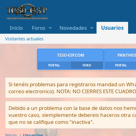
Inicio
Foros
Novedades
Usuarios
Visitantes actuales
TESO-ESP.COM
PANTHEO
PORTAL
FORO
PORTAL
Si tenéis problemas para registraros mandad un What
correo electronico). NOTA: NO CIERRES ESTE CUA
Debido a un problema con la base de datos nos hemos 
vuestro caso, siemplemente debereis haceros otra cu
que no se califique como "inactiva".
Inicio
Usuarios