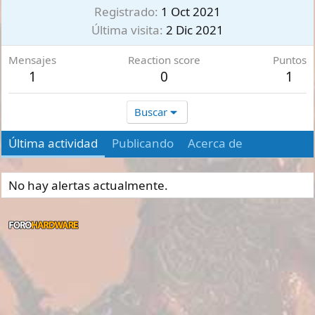
Registrado
1 Oct 2021
Última visita
2 Dic 2021
Mensajes
Reaction score
Puntos
1
0
1
Buscar
Última actividad
Publicando
Acerca de
No hay alertas actualmente.