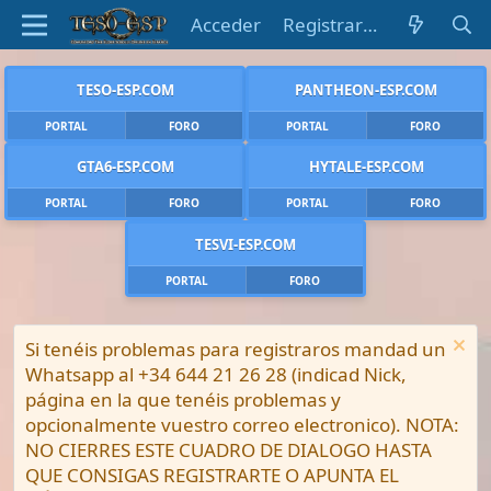
Acceder
Registrarse
TESO-ESP.COM
PANTHEON-ESP.COM
PORTAL
FORO
PORTAL
FORO
GTA6-ESP.COM
HYTALE-ESP.COM
PORTAL
FORO
PORTAL
FORO
TESVI-ESP.COM
PORTAL
FORO
Si tenéis problemas para registraros mandad un
Whatsapp al +34 644 21 26 28 (indicad Nick,
página en la que tenéis problemas y
opcionalmente vuestro correo electronico). NOTA:
NO CIERRES ESTE CUADRO DE DIALOGO HASTA
QUE CONSIGAS REGISTRARTE O APUNTA EL