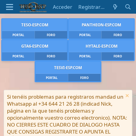
Acceder
Registrarse
TESO-ESP.COM
PANTHEON-ESP.COM
PORTAL
FORO
PORTAL
FORO
GTA6-ESP.COM
HYTALE-ESP.COM
PORTAL
FORO
PORTAL
FORO
TESVI-ESP.COM
PORTAL
FORO
Si tenéis problemas para registraros mandad un
Whatsapp al +34 644 21 26 28 (indicad Nick,
página en la que tenéis problemas y
opcionalmente vuestro correo electronico). NOTA:
NO CIERRES ESTE CUADRO DE DIALOGO HASTA
QUE CONSIGAS REGISTRARTE O APUNTA EL