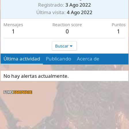
Registrado
3 Ago 2022
Última visita
4 Ago 2022
Mensajes
Reaction score
Puntos
1
0
1
Buscar
Última actividad
Publicando
Acerca de
No hay alertas actualmente.