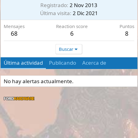
Registrado
2 Nov 2013
Última visita
2 Dic 2021
Mensajes
Reaction score
Puntos
68
6
8
Buscar
Última actividad
Publicando
Acerca de
No hay alertas actualmente.