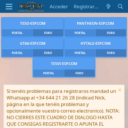
Acceder
Registrarse
TESO-ESP.COM
PANTHEON-ESP.COM
PORTAL
FORO
PORTAL
FORO
GTA6-ESP.COM
HYTALE-ESP.COM
PORTAL
FORO
PORTAL
FORO
TESVI-ESP.COM
PORTAL
FORO
Si tenéis problemas para registraros mandad un
Whatsapp al +34 644 21 26 28 (indicad Nick,
página en la que tenéis problemas y
opcionalmente vuestro correo electronico). NOTA:
NO CIERRES ESTE CUADRO DE DIALOGO HASTA
QUE CONSIGAS REGISTRARTE O APUNTA EL