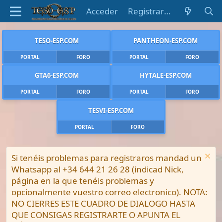
Acceder
Registrarse
TESO-ESP.COM
PANTHEON-ESP.COM
PORTAL
FORO
PORTAL
FORO
GTA6-ESP.COM
HYTALE-ESP.COM
PORTAL
FORO
PORTAL
FORO
TESVI-ESP.COM
PORTAL
FORO
Si tenéis problemas para registraros mandad un
Whatsapp al +34 644 21 26 28 (indicad Nick,
página en la que tenéis problemas y
opcionalmente vuestro correo electronico). NOTA:
NO CIERRES ESTE CUADRO DE DIALOGO HASTA
QUE CONSIGAS REGISTRARTE O APUNTA EL