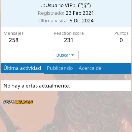
.::Usuario VIP::. ( ͡° ͜ʖ ͡°)
Registrado
23 Feb 2021
Última visita
5 Dic 2024
Mensajes
Reaction score
Puntos
258
231
0
Buscar
Última actividad
Publicando
Acerca de
No hay alertas actualmente.