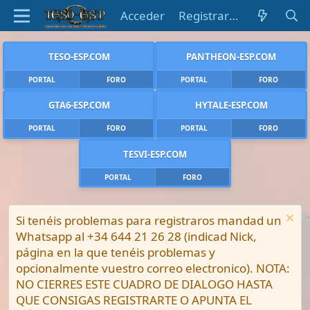
Acceder
Registrarse
TESO-ESP.COM
PANTHEON-ESP.COM
PORTAL
FORO
PORTAL
FORO
GTA6-ESP.COM
HYTALE-ESP.COM
PORTAL
FORO
PORTAL
FORO
TESVI-ESP.COM
PORTAL
FORO
Si tenéis problemas para registraros mandad un
Whatsapp al +34 644 21 26 28 (indicad Nick,
página en la que tenéis problemas y
opcionalmente vuestro correo electronico). NOTA:
NO CIERRES ESTE CUADRO DE DIALOGO HASTA
QUE CONSIGAS REGISTRARTE O APUNTA EL