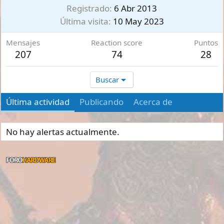
Registrado
6 Abr 2013
Última visita
10 May 2023
Mensajes
Reaction score
Puntos
207
74
28
Buscar
Última actividad
Publicando
Acerca de
No hay alertas actualmente.