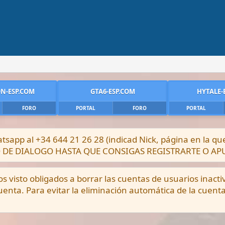
N-ESP.COM
GTA6-ESP.COM
HYTALE-
FORO
PORTAL
FORO
PORTAL
sapp al +34 644 21 26 28 (indicad Nick, página en la q
DRO DE DIALOGO HASTA QUE CONSIGAS REGISTRARTE O A
visto obligados a borrar las cuentas de usuarios inacti
enta. Para evitar la eliminación automática de la cuent