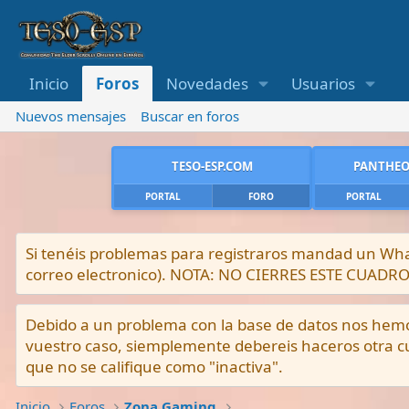
Inicio
Foros
Novedades
Usuarios
Nuevos mensajes
Buscar en foros
TESO-ESP.COM
PANTHEO
PORTAL
FORO
PORTAL
Si tenéis problemas para registraros mandad un What
correo electronico). NOTA: NO CIERRES ESTE CUA
Debido a un problema con la base de datos nos hemos 
vuestro caso, siemplemente debereis haceros otra cu
que no se califique como "inactiva".
Inicio
Foros
Zona Gaming