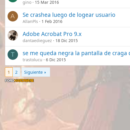
gino
15 Mar 2016
Se crashea luego de logear usuario
A
AllanPls
1 Feb 2016
Adobe Acrobat Pro 9.x
dantaedieguez
18 Dic 2015
se me queda negra la pantalla de craga d
T
trastolucu
6 Dic 2015
1
2
Siguiente