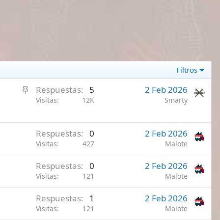
Filtros
A
Respuestas
5
2 Feb 2026
n
Visitas
12K
Smarty
c
l
Respuestas
0
2 Feb 2026
a
Visitas
427
Malote
d
o
Respuestas
0
2 Feb 2026
Visitas
121
Malote
Respuestas
1
2 Feb 2026
Visitas
121
Malote