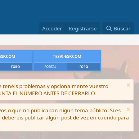
Acceder
Registrarse
Buscar
ESP.COM
TESVI-ESP.COM
FORO
PORTAL
FORO
ue tenéis problemas y opcionalmente vuestro
PUNTA EL NÚMERO ANTES DE CERRARLO.
vos o que no publicaban nigun tema público. Si es
a debereis publicar algún post de vez en cuendo para