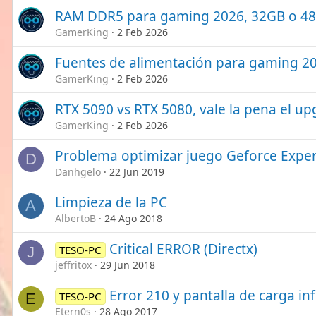
RAM DDR5 para gaming 2026, 32GB o 4
GamerKing
2 Feb 2026
Fuentes de alimentación para gaming 20
GamerKing
2 Feb 2026
RTX 5090 vs RTX 5080, vale la pena el u
GamerKing
2 Feb 2026
Problema optimizar juego Geforce Expe
D
Danhgelo
22 Jun 2019
Limpieza de la PC
A
AlbertoB
24 Ago 2018
Critical ERROR (Directx)
TESO-PC
J
jeffritox
29 Jun 2018
Error 210 y pantalla de carga inf
TESO-PC
E
Etern0s
28 Ago 2017