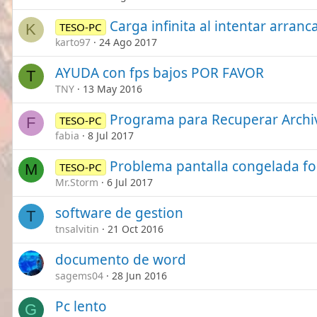
Carga infinita al intentar arranca
TESO-PC
K
karto97
24 Ago 2017
AYUDA con fps bajos POR FAVOR
T
TNY
13 May 2016
Programa para Recuperar Archi
TESO-PC
F
fabia
8 Jul 2017
Problema pantalla congelada fo
TESO-PC
M
Mr.Storm
6 Jul 2017
software de gestion
T
tnsalvitin
21 Oct 2016
documento de word
sagems04
28 Jun 2016
Pc lento
G