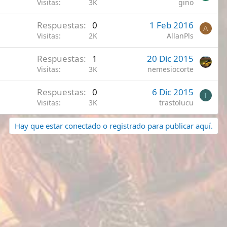
e
Visitas
3K
gino
r
Respuestas
0
1 Feb 2016
r
A
Visitas
2K
AllanPls
a
d
Respuestas
1
20 Dic 2015
o
Visitas
3K
nemesiocorte
Respuestas
0
6 Dic 2015
T
Visitas
3K
trastolucu
Hay que estar conectado o registrado para publicar aquí.