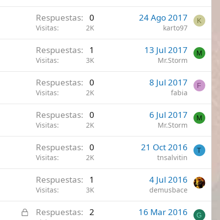
Respuestas
0
24 Ago 2017
K
Visitas
2K
karto97
Respuestas
1
13 Jul 2017
M
Visitas
3K
Mr.Storm
Respuestas
0
8 Jul 2017
F
Visitas
2K
fabia
Respuestas
0
6 Jul 2017
M
Visitas
2K
Mr.Storm
Respuestas
0
21 Oct 2016
T
Visitas
2K
tnsalvitin
Respuestas
1
4 Jul 2016
Visitas
3K
demusbace
C
Respuestas
2
16 Mar 2016
G