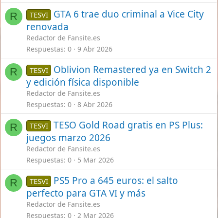
GTA 6 trae duo criminal a Vice City
TESVI
R
renovada
Redactor de Fansite.es
Respuestas
0
9 Abr 2026
Oblivion Remastered ya en Switch 2
TESVI
R
y edición física disponible
Redactor de Fansite.es
Respuestas
0
8 Abr 2026
TESO Gold Road gratis en PS Plus:
TESVI
R
juegos marzo 2026
Redactor de Fansite.es
Respuestas
0
5 Mar 2026
PS5 Pro a 645 euros: el salto
TESVI
R
perfecto para GTA VI y más
Redactor de Fansite.es
Respuestas
0
2 Mar 2026