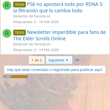
PS6 no apostará todo por RDNA 5:
TESVI
R
la filtración que lo cambia todo
Redactor de Fansite.es
Respuestas
0
16 Feb 2026
Newsletter imperdible para fans de
TESVI
R
The Elder Scrolls Online
Redactor de Fansite.es
Respuestas
0
14 Feb 2026
Último
1 de 2
Siguiente
Hay que estar conectado o registrado para publicar aquí.