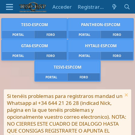
Acceder
Registrarse
TESO-ESP.COM
PANTHEON-ESP.COM
PORTAL
FORO
PORTAL
FORO
GTA6-ESP.COM
HYTALE-ESP.COM
PORTAL
FORO
PORTAL
FORO
TESVI-ESP.COM
PORTAL
FORO
Si tenéis problemas para registraros mandad un
Whatsapp al +34 644 21 26 28 (indicad Nick,
página en la que tenéis problemas y
opcionalmente vuestro correo electronico). NOTA:
NO CIERRES ESTE CUADRO DE DIALOGO HASTA
QUE CONSIGAS REGISTRARTE O APUNTA EL