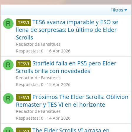
Filtros
TES6 avanza imparable y ESO se
TESVI
R
llena de sorpresas: Lo último de Elder
Scrolls
Redactor de Fansite.es
Respuestas
0
16 Abr 2026
Starfield falla en PS5 pero Elder
TESVI
R
Scrolls brilla con novedades
Redactor de Fansite.es
Respuestas
0
15 Abr 2026
Próximos The Elder Scrolls: Oblivion
TESVI
R
Remaster y TES VI en el horizonte
Redactor de Fansite.es
Respuestas
0
14 Abr 2026
The Elder Scrolls VI arrasa en
TESVI
R