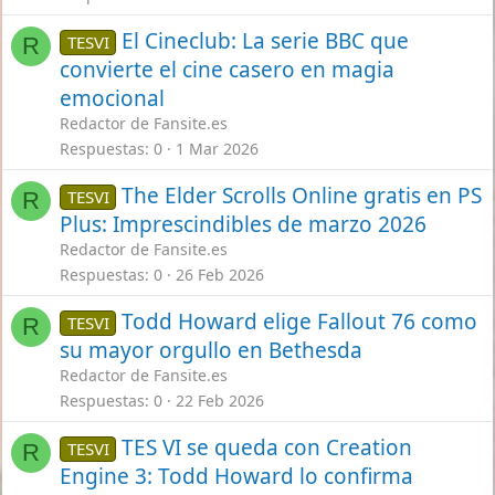
El Cineclub: La serie BBC que
TESVI
R
convierte el cine casero en magia
emocional
Redactor de Fansite.es
Respuestas
0
1 Mar 2026
The Elder Scrolls Online gratis en PS
TESVI
R
Plus: Imprescindibles de marzo 2026
Redactor de Fansite.es
Respuestas
0
26 Feb 2026
Todd Howard elige Fallout 76 como
TESVI
R
su mayor orgullo en Bethesda
Redactor de Fansite.es
Respuestas
0
22 Feb 2026
TES VI se queda con Creation
TESVI
R
Engine 3: Todd Howard lo confirma