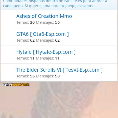
Comunidades hispanas dentro de Fansite.es para adorar a
cada juego. Si quieres una para tu juego, avísanos
Ashes of Creation Mmo
Temas
30
Mensajes
56
GTA6 [ Gta6-Esp.com ]
Temas
62
Mensajes
62
Hytale [ Hytale-Esp.com ]
Temas
11
Mensajes
11
The Elder Scrolls VI [ TesVI-Esp.com ]
Temas
56
Mensajes
98