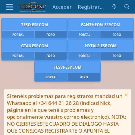
Acceder
Registrarse
TESO-ESP.COM
PANTHEON-ESP.COM
PORTAL
FORO
PORTAL
FORO
GTA6-ESP.COM
HYTALE-ESP.COM
PORTAL
FORO
PORTAL
FORO
TESVI-ESP.COM
PORTAL
FORO
Si tenéis problemas para registraros mandad un
Whatsapp al +34 644 21 26 28 (indicad Nick,
página en la que tenéis problemas y
opcionalmente vuestro correo electronico). NOTA:
NO CIERRES ESTE CUADRO DE DIALOGO HASTA
QUE CONSIGAS REGISTRARTE O APUNTA EL