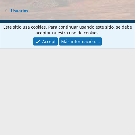
Usuarios
Contactarnos
Términos y reglas
Privacy policy
Ayuda
Este sitio usa cookies. Para continuar usando este sitio, se debe
Portal
R
aceptar nuestro uso de cookies.
S
S
Accept
Más información.…
®
Community platform by XenForo
© 2010-2026 XenForo Ltd.
PORTALES
WEBS
Gta6-esp.com
Fansite.es
Hytale-esp.com
ForoHardware.com
Teso-esp.com
Noticiashardware.com