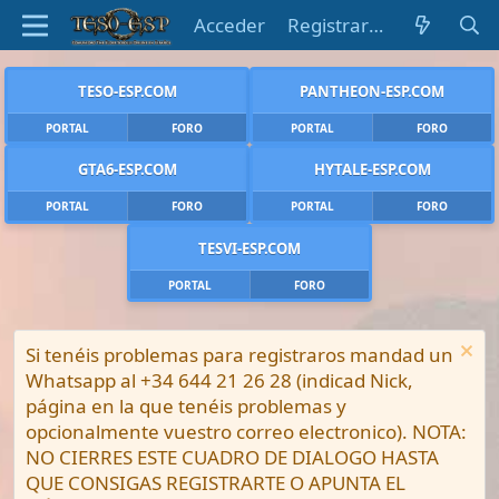
Acceder
Registrarse
TESO-ESP.COM
PANTHEON-ESP.COM
PORTAL
FORO
PORTAL
FORO
GTA6-ESP.COM
HYTALE-ESP.COM
PORTAL
FORO
PORTAL
FORO
TESVI-ESP.COM
PORTAL
FORO
Si tenéis problemas para registraros mandad un
Whatsapp al +34 644 21 26 28 (indicad Nick,
página en la que tenéis problemas y
opcionalmente vuestro correo electronico). NOTA:
NO CIERRES ESTE CUADRO DE DIALOGO HASTA
QUE CONSIGAS REGISTRARTE O APUNTA EL