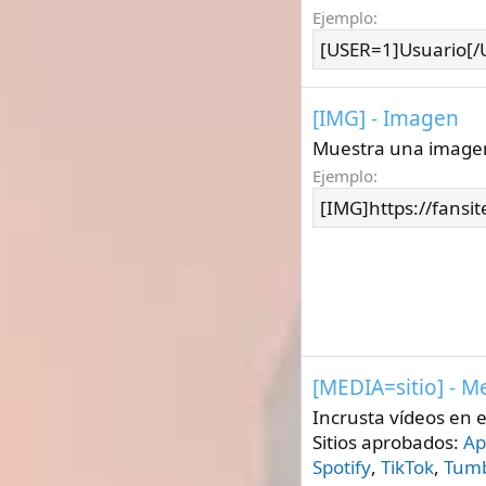
Ejemplo:
[USER=1]Usuario[/
[IMG] - Imagen
Muestra una imagen
Ejemplo:
[IMG]https://fansi
[MEDIA=
sitio
] - M
Incrusta vídeos en e
Sitios aprobados:
Ap
Spotify
,
TikTok
,
Tumb