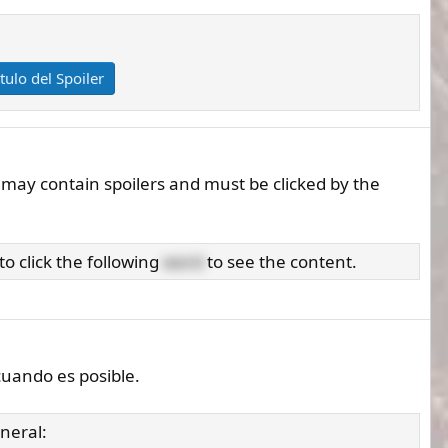
ítulo del Spoiler
 may contain spoilers and must be clicked by the
o click the following
word
to see the content.
cuando es posible.
neral: