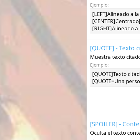
Ejemplo:
[LEFT]Alineado a la
[CENTER]Centrado
[RIGHT]Alineado a 
[QUOTE] - Texto c
Muestra texto citad
Ejemplo:
[QUOTE]Texto cita
[QUOTE=Una person
[SPOILER] - Conte
Oculta el texto cont