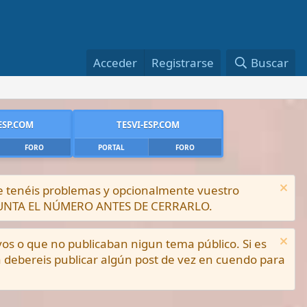
Acceder
Registrarse
Buscar
ESP.COM
TESVI-ESP.COM
FORO
PORTAL
FORO
ue tenéis problemas y opcionalmente vuestro
PUNTA EL NÚMERO ANTES DE CERRARLO.
vos o que no publicaban nigun tema público. Si es
a debereis publicar algún post de vez en cuendo para