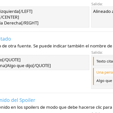
Salida:
 izquierda[/LEFT]
Alineado a
[/CENTER]
la Derecha[/RIGHT]
itado
o de otra fuente. Se puede indicar también el nombre de 
Salida:
do[/QUOTE]
Texto cit
a]Algo que dijo[/QUOTE]
Una perso
Algo que 
nido del Spoiler
enido en los spoilers de modo que debe hacerse clic para