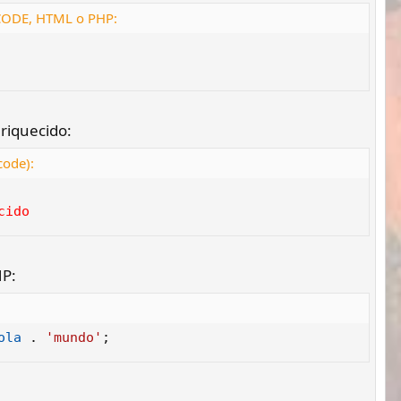
 CODE, HTML o PHP:
riquecido:
code):
cido
HP:
ola
.
'mundo'
;