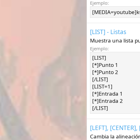
Ejemplo:
[MEDIA=youtube]k
[LIST] - Listas
Muestra una lista 
Ejemplo:
[LIST]
[*]Punto 1
[*]Punto 2
[/LIST]
[LIST=1]
[*]Entrada 1
[*]Entrada 2
[/LIST]
[LEFT], [CENTER], 
Cambia la alineación