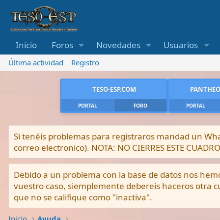
Inicio
Foros
Novedades
Usuarios
Última actividad
Registro
TESO-ESP.COM
PANTHEO
PORTAL
FORO
PORTAL
Si tenéis problemas para registraros mandad un What
correo electronico). NOTA: NO CIERRES ESTE CUA
Debido a un problema con la base de datos nos hemos 
vuestro caso, siemplemente debereis haceros otra cu
que no se califique como "inactiva".
Inicio
Ayuda