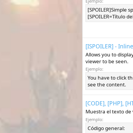
Ejemplo:
[SPOILER]Simple sp
[SPOILER=Título del
[ISPOILER] - Inlin
Allows you to displa
viewer to be seen.
Ejemplo:
You have to click t
see the content.
[CODE], [PHP], [
Muestra el texto de
Ejemplo:
Código general: