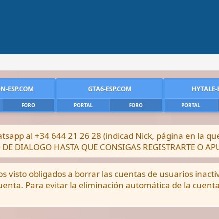
N-ESP.COM
GTA6-ESP.COM
HYTALE-
FORO
PORTAL
FORO
PORTAL
sapp al +34 644 21 26 28 (indicad Nick, página en la q
DRO DE DIALOGO HASTA QUE CONSIGAS REGISTRARTE O A
visto obligados a borrar las cuentas de usuarios inacti
enta. Para evitar la eliminación automática de la cuent