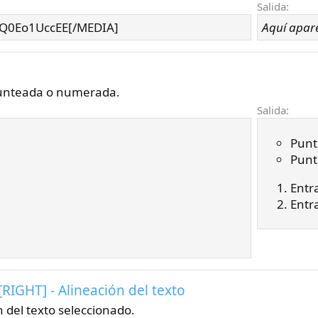
Salida:
Q0Eo1UccEE[/MEDIA]
Aquí apar
punteada o numerada.
Salida:
Punt
Punt
Entr
Entr
[RIGHT] - Alineación del texto
 del texto seleccionado.