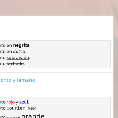
exto en
negrita
.
exto en
itálica
.
exto
subrayado
.
exto
tachado
.
 fuente y tamaño
exto
rojo
y
azul
.
exto
.
Courier New
grande
exto
y
.
pequeño