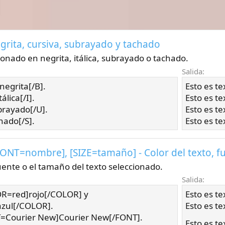
- Negrita, cursiva, subrayado y tachado
ionado en negrita, itálica, subrayado o tachado.
Salida:
negrita[/B].
Esto es t
álica[/I].
Esto es t
brayado[/U].
Esto es t
hado[/S].
Esto es t
[FONT=
nombre
], [SIZE=
tamaño
] - Color del texto,
fuente o el tamaño del texto seleccionado.
Salida:
OR=red]rojo[/COLOR] y
Esto es t
zul[/COLOR].
Esto es t
NT=Courier New]Courier New[/FONT].
Esto es t