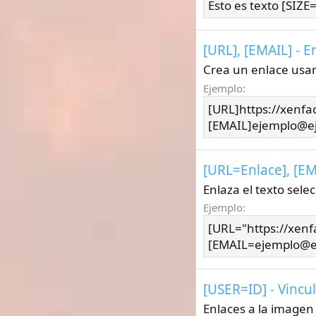
Esto es texto [SIZE
[URL], [EMAIL] - 
Crea un enlace usan
Ejemplo:
[URL]https://xenfa
[EMAIL]ejemplo@e
[URL=
Enlace
], [E
Enlaza el texto sele
Ejemplo:
[URL="https://xenf
[EMAIL=ejemplo@e
[USER=
ID
] - Vincu
Enlaces a la imagen