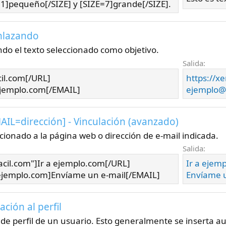
=1]pequeño[/SIZE] y [SIZE=7]grande[/SIZE].
Enlazando
do el texto seleccionado como objetivo.
Salida:
cil.com[/URL]
https://x
jemplo.com[/EMAIL]
ejemplo@
MAIL=
dirección
] - Vinculación (avanzado)
ccionado a la página web o dirección de e-mail indicada.
Salida:
acil.com"]Ir a ejemplo.com[/URL]
Ir a ejem
jemplo.com]Envíame un e-mail[/EMAIL]
Envíame u
lación al perfil
 de perfil de un usuario. Esto generalmente se inserta 