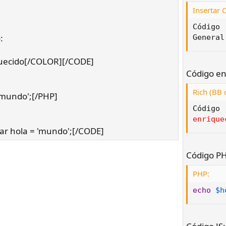
Insertar
Código

:
General
uecido[/COLOR][/CODE]
Código en
Rich (BB 
'mundo';[/PHP]
enrique
ar hola = 'mundo';[/CODE]
Código P
PHP:
echo
$h