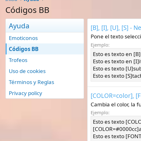
Códigos BB
Ayuda
[B], [I], [U], [S] 
Pone el texto selecc
Emoticonos
Ejemplo:
Códigos BB
Esto es texto en [B]
Trofeos
Esto es texto en [I]it
Esto es texto [U]su
Uso de cookies
Esto es texto [S]tac
Términos y Reglas
Privacy policy
[COLOR=
color
], 
Cambia el color, la 
Ejemplo:
Esto es texto [COL
[COLOR=#0000cc]a
Esto es texto [FO