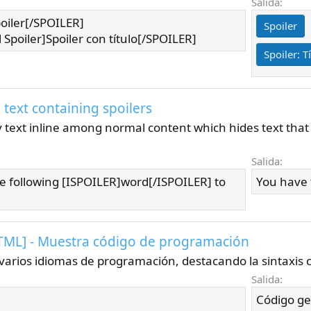
Salida:
oiler[/SPOILER]
Spoiler
 Spoiler]Spoiler con título[/SPOILER]
Spoiler:
T
e text containing spoilers
y text inline among normal content which hides text that
Salida:
he following [ISPOILER]word[/ISPOILER] to
You have t
HTML] - Muestra código de programación
 varios idiomas de programación, destacando la sintaxis 
Salida:
Código ge