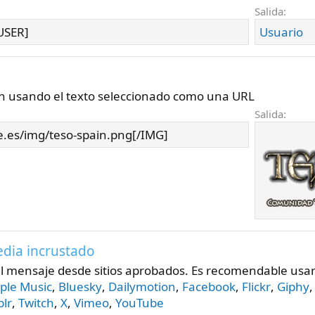
Salida:
USER]
Usuario
 usando el texto seleccionado como una URL
Salida:
te.es/img/teso-spain.png[/IMG]
edia incrustado
l mensaje desde sitios aprobados. Es recomendable usar e
ple Music
,
Bluesky
,
Dailymotion
,
Facebook
,
Flickr
,
Giphy
lr
,
Twitch
,
X
,
Vimeo
,
YouTube