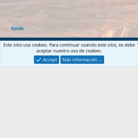
Ayuda
Contactarnos
Términos y reglas
Privacy policy
Ayuda
Este sitio usa cookies. Para continuar usando este sitio, se debe
Portal
R
aceptar nuestro uso de cookies.
S
S
Accept
Más información.…
®
Community platform by XenForo
© 2010-2026 XenForo Ltd.
PORTALES
WEBS
Gta6-esp.com
Fansite.es