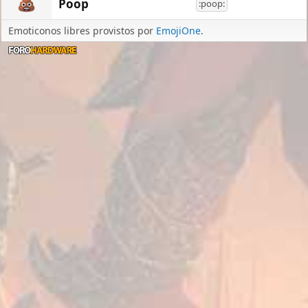
Poop
:poop:
Emoticonos libres provistos por
EmojiOne
.