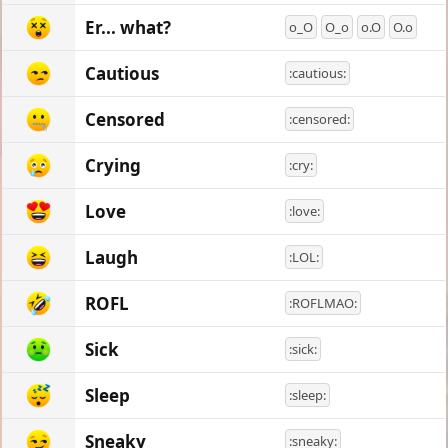
Er... what?
o_O
O_o
o.O
O.o
Cautious
:cautious:
Censored
:censored:
Crying
:cry:
Love
:love:
Laugh
:LOL:
ROFL
:ROFLMAO:
Sick
:sick:
Sleep
:sleep:
Sneaky
:sneaky: