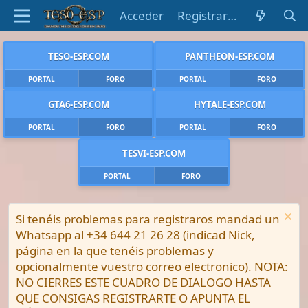
Acceder
Registrarse
TESO-ESP.COM
PANTHEON-ESP.COM
PORTAL
FORO
PORTAL
FORO
GTA6-ESP.COM
HYTALE-ESP.COM
PORTAL
FORO
PORTAL
FORO
TESVI-ESP.COM
PORTAL
FORO
Si tenéis problemas para registraros mandad un
Whatsapp al +34 644 21 26 28 (indicad Nick,
página en la que tenéis problemas y
opcionalmente vuestro correo electronico). NOTA:
NO CIERRES ESTE CUADRO DE DIALOGO HASTA
QUE CONSIGAS REGISTRARTE O APUNTA EL