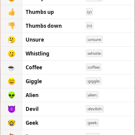
Thumbs up
(y)
Thumbs down
(n)
Unsure
:unsure:
Whistling
:whistle:
Coffee
:coffee:
Giggle
:giggle:
Alien
:alien:
Devil
:devilish:
Geek
:geek: