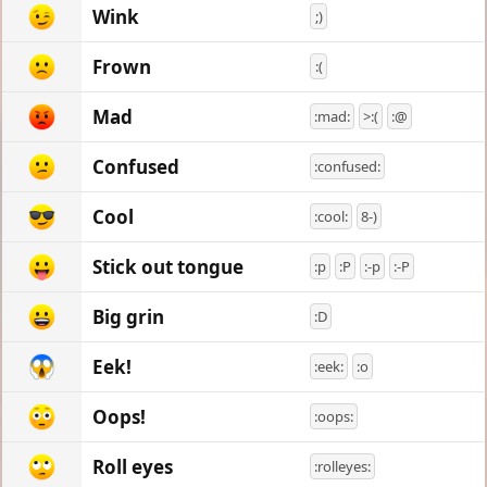
Wink
;)
Frown
:(
Mad
:mad:
>:(
:@
Confused
:confused:
Cool
:cool:
8-)
Stick out tongue
:p
:P
:-p
:-P
Big grin
:D
Eek!
:eek:
:o
Oops!
:oops:
Roll eyes
:rolleyes: