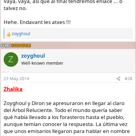
Vaya, vaya, así que al final tendremos enlace ... o
talvez no.
Hehe. Endavant les atxes !!!
zoyghoul
R
e
a
c
zoyghoul
Z
t
Well-known member
i
o
n
23 May 2014
#28
s
:
Zhalika
Zoyghoul y Diron se apresuraron en llegar al claro
del Árbol Reluciente. Todo el mundo quería saber
qué había llevado a los forasteros hasta el pueblo,
aunque temían conocer la respuesta. La última vez
que unos emisarios llegaron para hablar en nombre