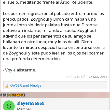
el suelo, meditando frente al Árbol Reluciente.
Los bosmer regresaron al poblado entre murmullos
preocupados. Zoyghoul y Diron caminaban uno
junto al otro sin decir palabra hasta que Diron se
detuvo un instante, mirando al suelo. Zoyghoul
adivinó que los pensamientos de su amigo se
hallaban en otro lugar, muy lejos de allí. Diron
levantó la mirada despacio hasta encontrarse con la
de Zoyghoul y éste pudo leer en los ojos del bosmer
una profunda determinación.
- Voy a alistarme.
Última edición:
25 May 2014
KAY5ER
and
Neolys
R
e
a
c
slayer696869
S
t
Member