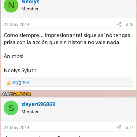
Neolys
N
t
Member
i
o
n
22 May 2014
#26
s
:
Como siempre... impresionante! sigue así no tengas
prisa con la acción que sin historia no vale nada.
Ánimos!
Neolys Syluth
zoyghoul
R
e
a
c
slayer696869
S
t
Member
i
o
n
23 May 2014
#27
s
: