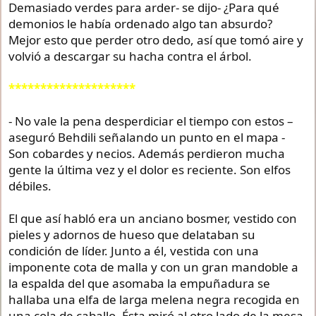
Demasiado verdes para arder- se dijo- ¿Para qué
demonios le había ordenado algo tan absurdo?
Mejor esto que perder otro dedo, así que tomó aire y
volvió a descargar su hacha contra el árbol.
********************
- No vale la pena desperdiciar el tiempo con estos –
aseguró Behdili señalando un punto en el mapa -
Son cobardes y necios. Además perdieron mucha
gente la última vez y el dolor es reciente. Son elfos
débiles.
El que así habló era un anciano bosmer, vestido con
pieles y adornos de hueso que delataban su
condición de líder. Junto a él, vestida con una
imponente cota de malla y con un gran mandoble a
la espalda del que asomaba la empuñadura se
hallaba una elfa de larga melena negra recogida en
una cola de caballo. Ésta miró al otro lado de la mesa,