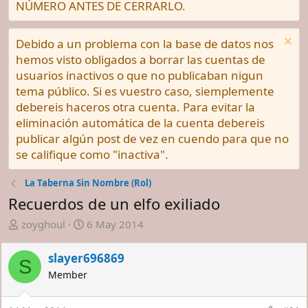
NÚMERO ANTES DE CERRARLO.
Debido a un problema con la base de datos nos
hemos visto obligados a borrar las cuentas de
usuarios inactivos o que no publicaban nigun
tema público. Si es vuestro caso, siemplemente
debereis haceros otra cuenta. Para evitar la
eliminación automática de la cuenta debereis
publicar algún post de vez en cuendo para que no
se califique como "inactiva".
La Taberna Sin Nombre (Rol)
Recuerdos de un elfo exiliado
A
F
zoyghoul
6 May 2014
u
e
t
c
slayer696869
S
o
h
Member
r
a
d