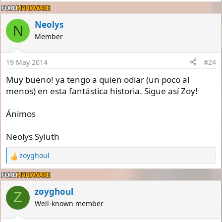
e
a
c
Neolys
N
t
Member
i
o
n
19 May 2014
#24
s
:
Muy bueno! ya tengo a quien odiar (un poco al
menos) en esta fantástica historia. Sigue así Zoy!
Ánimos
Neolys Syluth
zoyghoul
R
e
a
c
zoyghoul
Z
t
Well-known member
i
o