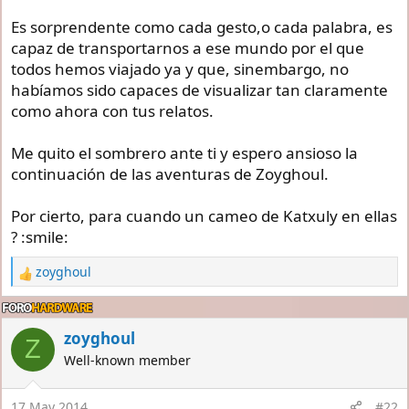
Es sorprendente como cada gesto,o cada palabra, es
capaz de transportarnos a ese mundo por el que
todos hemos viajado ya y que, sinembargo, no
habíamos sido capaces de visualizar tan claramente
como ahora con tus relatos.
Me quito el sombrero ante ti y espero ansioso la
continuación de las aventuras de Zoyghoul.
Por cierto, para cuando un cameo de Katxuly en ellas
? :smile:
zoyghoul
R
e
a
c
zoyghoul
Z
t
Well-known member
i
o
n
17 May 2014
#22