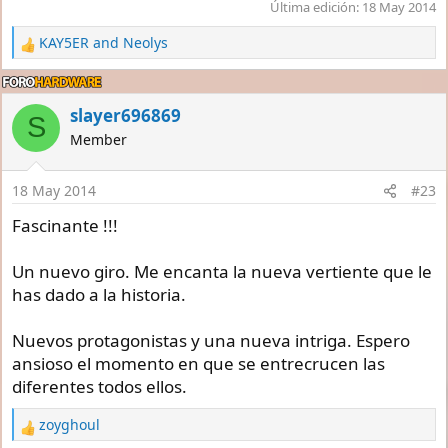
Última edición:
18 May 2014
KAY5ER
and
Neolys
R
e
a
c
slayer696869
S
t
Member
i
o
n
18 May 2014
#23
s
:
Fascinante !!!
Un nuevo giro. Me encanta la nueva vertiente que le
has dado a la historia.
Nuevos protagonistas y una nueva intriga. Espero
ansioso el momento en que se entrecrucen las
diferentes todos ellos.
zoyghoul
R