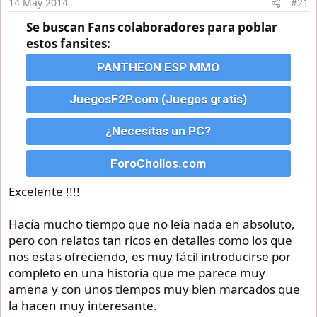
e
14 May 2014
#21
i
Se buscan Fans colaboradores para poblar
n
estos fansites:
i
c
PANTHEON ESP MMO
i
o
JuegosF2P.com (Juegos gratis)
¿Necesitas un PC?
ForoChollos.com
Excelente !!!!
Hacía mucho tiempo que no leía nada en absoluto,
pero con relatos tan ricos en detalles como los que
nos estas ofreciendo, es muy fácil introducirse por
completo en una historia que me parece muy
amena y con unos tiempos muy bien marcados que
la hacen muy interesante.