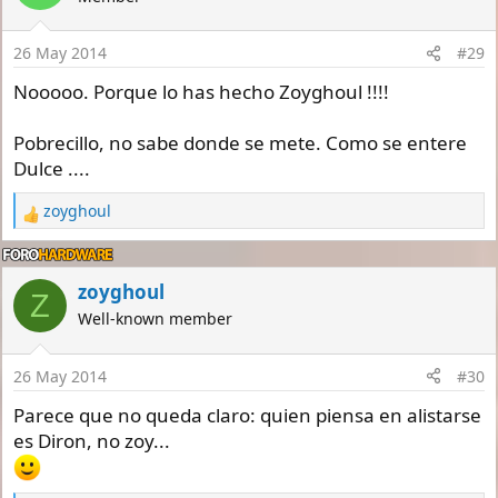
i
o
n
26 May 2014
#29
s
:
Nooooo. Porque lo has hecho Zoyghoul !!!!
Pobrecillo, no sabe donde se mete. Como se entere
Dulce ....
zoyghoul
R
e
a
c
zoyghoul
Z
t
Well-known member
i
o
n
26 May 2014
#30
s
:
Parece que no queda claro: quien piensa en alistarse
es Diron, no zoy...