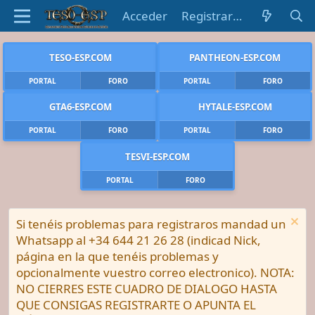
Acceder
Registrarse
TESO-ESP.COM
PANTHEON-ESP.COM
PORTAL
FORO
PORTAL
FORO
GTA6-ESP.COM
HYTALE-ESP.COM
PORTAL
FORO
PORTAL
FORO
TESVI-ESP.COM
PORTAL
FORO
Si tenéis problemas para registraros mandad un
Whatsapp al +34 644 21 26 28 (indicad Nick,
página en la que tenéis problemas y
opcionalmente vuestro correo electronico). NOTA:
NO CIERRES ESTE CUADRO DE DIALOGO HASTA
QUE CONSIGAS REGISTRARTE O APUNTA EL