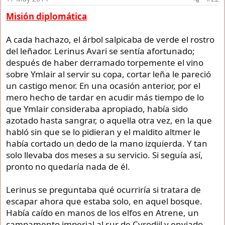
s
:
Misión diplomática
A cada hachazo, el árbol salpicaba de verde el rostro
del leñador. Lerinus Avari se sentía afortunado;
después de haber derramado torpemente el vino
sobre Ymlair al servir su copa, cortar leña le pareció
un castigo menor. En una ocasión anterior, por el
mero hecho de tardar en acudir más tiempo de lo
que Ymlair consideraba apropiado, había sido
azotado hasta sangrar, o aquella otra vez, en la que
habló sin que se lo pidieran y el maldito altmer le
había cortado un dedo de la mano izquierda. Y tan
solo llevaba dos meses a su servicio. Si seguía así,
pronto no quedaría nada de él.
Lerinus se preguntaba qué ocurriría si tratara de
escapar ahora que estaba solo, en aquel bosque.
Había caído en manos de los elfos en Atrene, un
campamento imperial al sur de Cyrodiil y enviado