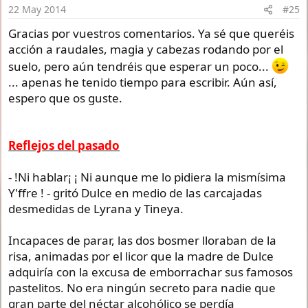
n
22 May 2014
#25
s
:
Gracias por vuestros comentarios. Ya sé que queréis
acción a raudales, magia y cabezas rodando por el
suelo, pero aún tendréis que esperar un poco...
... apenas he tenido tiempo para escribir. Aún así,
espero que os guste.
Reflejos del pasado
- !Ni hablar¡ ¡ Ni aunque me lo pidiera la mismísima
Y'ffre ! - gritó Dulce en medio de las carcajadas
desmedidas de Lyrana y Tineya.
Incapaces de parar, las dos bosmer lloraban de la
risa, animadas por el licor que la madre de Dulce
adquiría con la excusa de emborrachar sus famosos
pastelitos. No era ningún secreto para nadie que
gran parte del néctar alcohólico se perdía