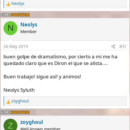
Neolys
R
e
a
c
Neolys
N
t
Member
i
o
n
26 May 2014
#31
s
:
buen golpe de dramatismo, por cierto a mi me ha
quedado claro que es Diron el que se alista....
Buen trabajo! sigue asi! y animos!
Neolys Syluth
zoyghoul
R
e
a
c
zoyghoul
Z
t
Well-known member