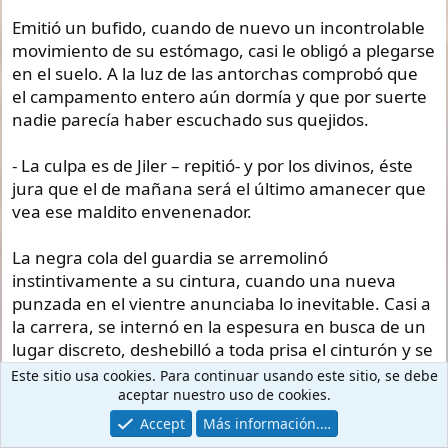
Emitió un bufido, cuando de nuevo un incontrolable
movimiento de su estómago, casi le obligó a plegarse
en el suelo. A la luz de las antorchas comprobó que
el campamento entero aún dormía y que por suerte
nadie parecía haber escuchado sus quejidos.
- La culpa es de Jiler – repitió- y por los divinos, éste
jura que el de mañana será el último amanecer que
vea ese maldito envenenador.
La negra cola del guardia se arremolinó
instintivamente a su cintura, cuando una nueva
punzada en el vientre anunciaba lo inevitable. Casi a
la carrera, se internó en la espesura en busca de un
lugar discreto, deshebilló a toda prisa el cinturón y se
desprendió de los calzones justo a tiempo.
Este sitio usa cookies. Para continuar usando este sitio, se debe
aceptar nuestro uso de cookies.
Su expresión de alivio se tornó en un gesto de
Accept
Más información.…
infinita sorpresa cuando la afilada hoja de una daga