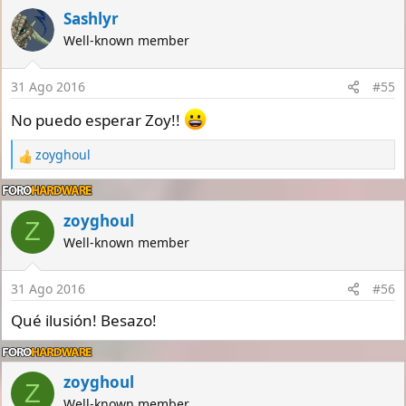
c
Sashlyr
t
Well-known member
i
o
n
31 Ago 2016
#55
s
:
No puedo esperar Zoy!!
zoyghoul
R
e
a
c
zoyghoul
Z
t
Well-known member
i
o
n
31 Ago 2016
#56
s
:
Qué ilusión! Besazo!
zoyghoul
Z
Well-known member