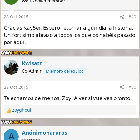
Well-known member
i
o
n
28 Oct 2015
#49
s
:
Gracias Kay5er. Espero retomar algún día la historia.
Un fortísimo abrazo a todos los que os habéis pasado
por aquí.
Kwisatz
Co-Admin
Miembro del equipo
28 Oct 2015
#50
Te echamos de menos, Zoy! A ver si vuelves pronto.
zoyghoul
R
e
a
c
Anónimonaruros
A
t