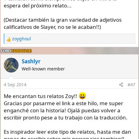
espera del próximo relato...
(Destacar también la gran variedad de adjetivos
calificativos de Slayer, no se le acaban!!)
zoyghoul
R
e
a
c
Sashlyr
t
Well-known member
i
o
n
4 Sep 2014
#47
s
:
Me encantan tus relatos Zoy!!
Gracias por pasarme el link a este hilo, me super
enganché con la historia! Ojalá puedas volver a
escribir pronto pese a tu trabajo con la traducción.
Es inspirador leer este tipo de relatos, hasta me dan
ganas de escribir sobre mis personajes tambien!!