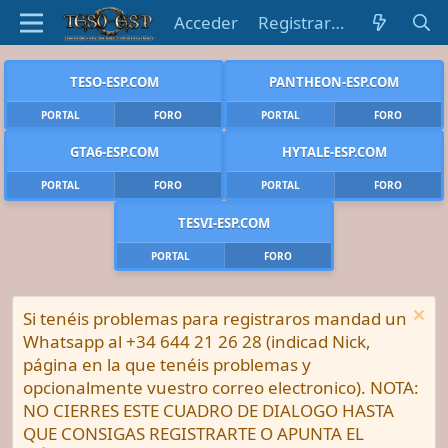
Acceder
Registrarse
TESO-ESP.COM
PANTHEON-ESP.COM
PORTAL
FORO
PORTAL
FORO
GTA6-ESP.COM
HYTALE-ESP.COM
PORTAL
FORO
PORTAL
FORO
TESVI-ESP.COM
PORTAL
FORO
Si tenéis problemas para registraros mandad un
Whatsapp al +34 644 21 26 28 (indicad Nick,
página en la que tenéis problemas y
opcionalmente vuestro correo electronico). NOTA:
NO CIERRES ESTE CUADRO DE DIALOGO HASTA
QUE CONSIGAS REGISTRARTE O APUNTA EL