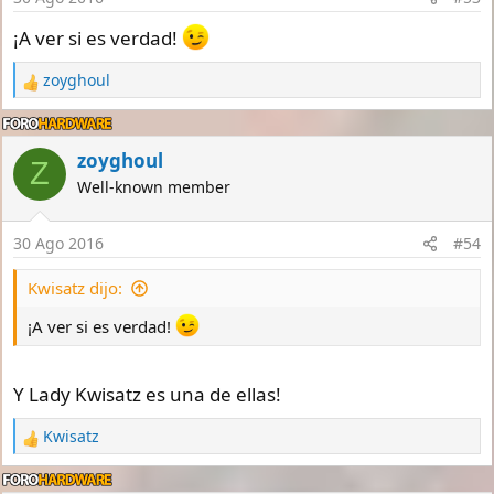
¡A ver si es verdad!
zoyghoul
R
e
a
c
zoyghoul
Z
t
Well-known member
i
o
n
30 Ago 2016
#54
s
:
Kwisatz dijo:
¡A ver si es verdad!
Y Lady Kwisatz es una de ellas!
Kwisatz
R
e
a