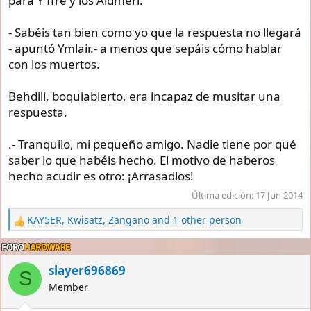
para Y'ffre y los Aldmeri.
- Sabéis tan bien como yo que la respuesta no llegará
- apuntó Ymlair.- a menos que sepáis cómo hablar
con los muertos.
Behdili, boquiabierto, era incapaz de musitar una
respuesta.
.- Tranquilo, mi pequeño amigo. Nadie tiene por qué
saber lo que habéis hecho. El motivo de haberos
hecho acudir es otro: ¡Arrasadlos!
Última edición:
17 Jun 2014
KAY5ER
,
Kwisatz
,
Zangano
and 1 other person
R
e
a
c
slayer696869
S
t
Member
i
o