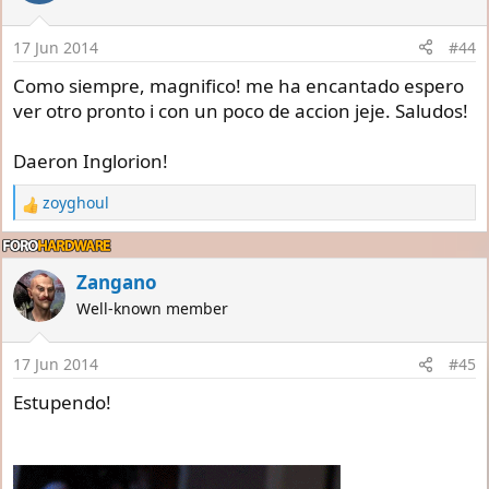
o
n
17 Jun 2014
#44
s
:
Como siempre, magnifico! me ha encantado espero
ver otro pronto i con un poco de accion jeje. Saludos!
Daeron Inglorion!
zoyghoul
R
e
a
c
Zangano
t
Well-known member
i
o
n
17 Jun 2014
#45
s
:
Estupendo!