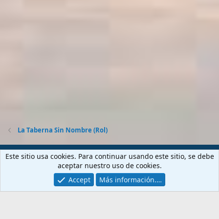
La Taberna Sin Nombre (Rol)
Contactarnos
Términos y reglas
Privacy policy
Ayuda
Este sitio usa cookies. Para continuar usando este sitio, se debe
Portal
R
aceptar nuestro uso de cookies.
S
S
Accept
Más información.…
®
Community platform by XenForo
© 2010-2026 XenForo Ltd.