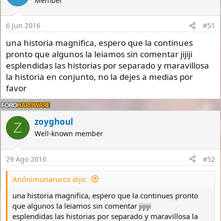
Member
i
o
n
6 Jun 2016
#51
s
:
una historia magnifica, espero que la continues
pronto que algunos la leiamos sin comentar jijiji
esplendidas las historias por separado y maravillosa
la historia en conjunto, no la dejes a medias por
favor
zoyghoul
Z
Well-known member
29 Ago 2016
#52
Anónimonaruros dijo:
una historia magnifica, espero que la continues pronto
que algunos la leiamos sin comentar jijiji
esplendidas las historias por separado y maravillosa la