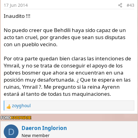
n
17 Jun 2014
#43
s
:
Inaudito !!!
No puedo creer que Behdili haya sido capaz de un
acto tan cruel, por grandes que sean sus disputas
con un pueblo vecino.
Por otra parte quedan bien claras las intenciones de
Ymrail, y no se trata de conseguir el apoyo de los
pobres bosmer que ahora se encuentran en una
posición muy desafortunada. ¿ Que te espera en las
ruinas, Ymrail ?. Me pregunto si la reina Ayrenn
estará al tanto de todas tus maquinaciones.
zoyghoul
R
e
a
c
Daeron Inglorion
D
t
New member
i