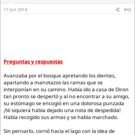
o
n
17 Jun 2014
#42
s
:
Muchas gracias a todos. A los de siempre y a los
nuevos lectores; Zángano y Daeron Inglorion... me
alegra compartir mesa y taberna ¡Esta ronda la pago
yo, camaradas!
Preguntas y respuestas
Avanzaba por el bosque apretando los dientes,
apartando a manotazos las ramas que se
interponían en su camino. Había ido a casa de Diron
tan pronto se despertó y al no encontrar a su amigo,
su estómago se encogió en una dolorosa punzada
¡Ni siquiera había dejado una nota de despedida!
Había recogido sus armas y se había marchado.
Sin pensarlo, corrió hacia el lago con la idea de