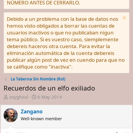
NÚMERO ANTES DE CERRARLO.
Debido a un problema con la base de datos nos
hemos visto obligados a borrar las cuentas de
usuarios inactivos o que no publicaban nigun
tema público. Si es vuestro caso, siemplemente
debereis haceros otra cuenta. Para evitar la
eliminación automática de la cuenta debereis
publicar algún post de vez en cuendo para que no
se califique como "inactiva".
La Taberna Sin Nombre (Rol)
Recuerdos de un elfo exiliado
A
F
zoyghoul
6 May 2014
u
e
t
c
Zangano
o
h
Well-known member
r
a
d