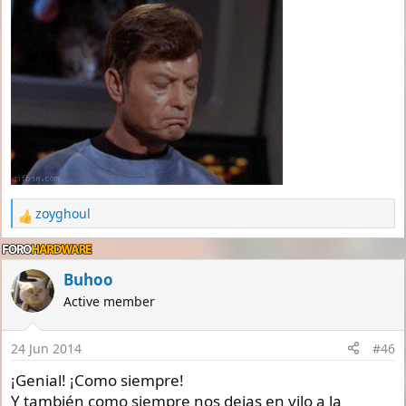
zoyghoul
R
e
a
c
Buhoo
t
Active member
i
o
n
24 Jun 2014
#46
s
:
¡Genial! ¡Como siempre!
Y también como siempre nos dejas en vilo a la