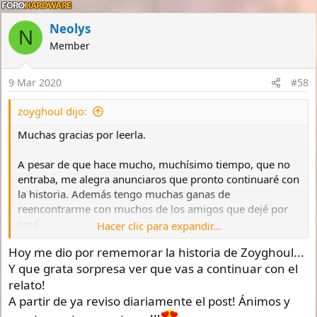
Neolys
N
Member
9 Mar 2020
#58
zoyghoul dijo:
Muchas gracias por leerla.
A pesar de que hace mucho, muchísimo tiempo, que no
entraba, me alegra anunciaros que pronto continuaré con
la historia. Además tengo muchas ganas de
reencontrarme con muchos de los amigos que dejé por
aquí.
Hacer clic para expandir...
Hoy me dio por rememorar la historia de Zoyghoul...
Un saludo enorme,
Y que grata sorpresa ver que vas a continuar con el
Zoy
relato!
A partir de ya reviso diariamente el post! Ánimos y