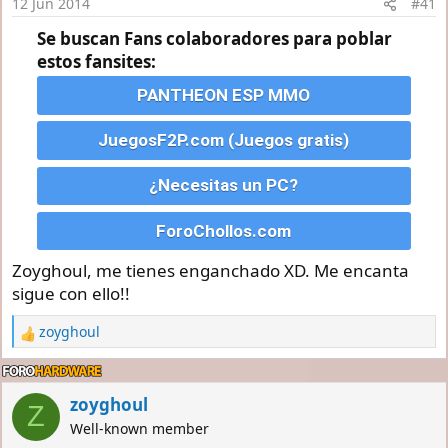
e
12 Jun 2014
#41
i
Se buscan Fans colaboradores para poblar
n
estos fansites:
i
c
PANTHEON ESP MMO
i
o
JuegosF2P.com (Juegos gratis)
¿Necesitas un PC?
ForoChollos.com
Zoyghoul, me tienes enganchado XD. Me encanta
sigue con ello!!
zoyghoul
R
e
a
c
zoyghoul
Z
t
Well-known member
i