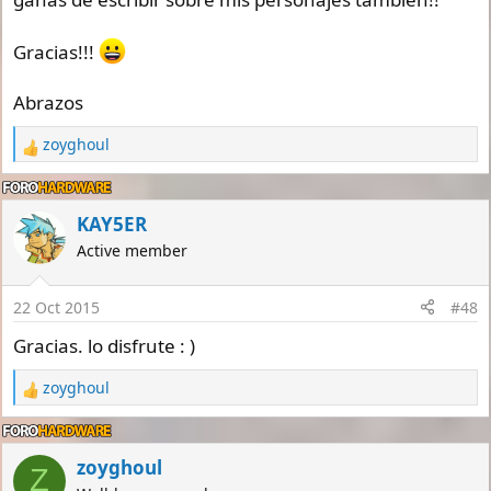
Gracias!!!
Abrazos
zoyghoul
R
e
a
c
KAY5ER
t
Active member
i
o
n
22 Oct 2015
#48
s
:
Gracias. lo disfrute : )
zoyghoul
R
e
a
c
zoyghoul
Z
t